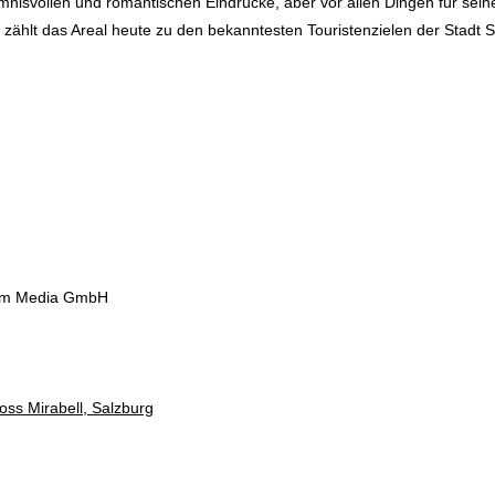
imnisvollen und romantischen Eindrücke, aber vor allen Dingen für se
zählt das Areal heute zu den bekanntesten Touristenzielen der Stadt S
orm Media GmbH
oss Mirabell, Salzburg