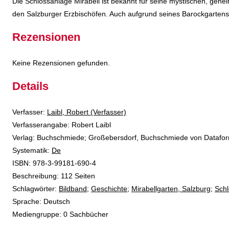
Die Schlossanlage Mirabell ist bekannt für seine mystischen, gehe
den Salzburger Erzbischöfen. Auch aufgrund seines Barockgartens 
Rezensionen
Keine Rezensionen gefunden.
Details
Verfasser:
Suche nach diesem Verfasser
Laibl, Robert (Verfasser)
Verfasserangabe:
Robert Laibl
Verlag:
Buchschmiede; Großebersdorf, Buchschmiede von Dataf
opens in new tab
Diesen Link in neuem Tab öffnen
Systematik:
Suche nach dieser Systematik
De
Suche nach diesem Interessenskreis
ISBN:
978-3-99181-690-4
Beschreibung:
112 Seiten
Schlagwörter:
Bildband
;
Geschichte
;
Mirabellgarten, Salzburg
;
Schl
Suche nach dieser Beteiligten Person
Sprache:
Deutsch
Mediengruppe:
0 Sachbücher