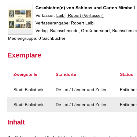
Geschichte(n) von Schloss und Garten Mirabell
Verfasser:
Suche nach diesem Verfasser
Laibl, Robert (Verfasser)
Verfasserangabe:
Robert Laibl
Verlag:
Buchschmiede; Großebersdorf, Buchschmi
Mediengruppe:
0 Sachbücher
Exemplare
Zweigstelle
Standorte
Status
Stadt:Bibliothek
De Lai / Länder und Zeiten
Entliehe
Stadt:Bibliothek
De Lai / Länder und Zeiten
Entliehe
Inhalt