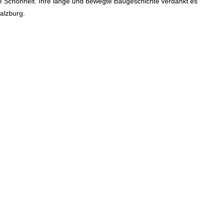
ine Schönheit. Ihre lange und bewegte Baugeschichte verdankt es
alzburg.