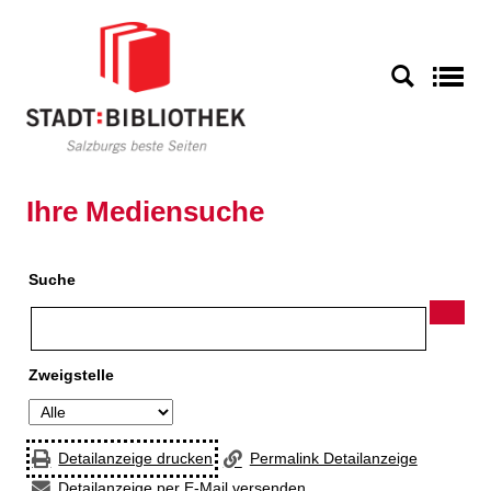
Zur Detailanzeige springen
S
Ihre Mediensuche
Suche
Zweigstelle
Detailanzeige drucken
Permalink Detailanzeige
Detailanzeige per E-Mail versenden