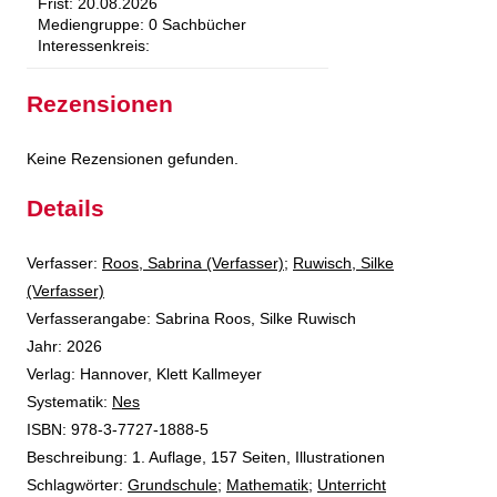
Frist:
20.08.2026
Mediengruppe:
0 Sachbücher
Interessenkreis:
Rezensionen
Keine Rezensionen gefunden.
Details
Verfasser:
Suche nach diesem Verfasser
Roos, Sabrina (Verfasser)
;
Ruwisch, Silke
(Verfasser)
Verfasserangabe:
Sabrina Roos, Silke Ruwisch
Jahr:
2026
Verlag:
Hannover, Klett Kallmeyer
opens in new tab
Diesen Link in neuem Tab öffnen
Systematik:
Suche nach dieser Systematik
Nes
Suche nach diesem Interessenskreis
ISBN:
978-3-7727-1888-5
Beschreibung:
1. Auflage, 157 Seiten, Illustrationen
Schlagwörter:
Grundschule
;
Mathematik
;
Unterricht