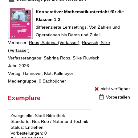
Kooperativer Mathematikunterricht für die
Klassen 1-2
differenzierte Lernsettings. Von Zahlen und
Operationen bis Daten und Zufall
Verfasser:
Suche nach diesem Verfasser
Roos, Sabrina (Verfasser)
;
Ruwisch, Silke
(Verfasser)
Verfasserangabe:
Sabrina Roos, Silke Ruwisch
Jahr:
2026
Verlag:
Hannover, Klett Kallmeyer
Mediengruppe:
0 Sachbücher
nicht verfügbar
Exemplare
Vorbestellen
Zweigstelle:
Stadt:Bibliothek
Standorte:
Nes Roo / Natur und Technik
Status:
Entliehen
Vorbestellungen:
0