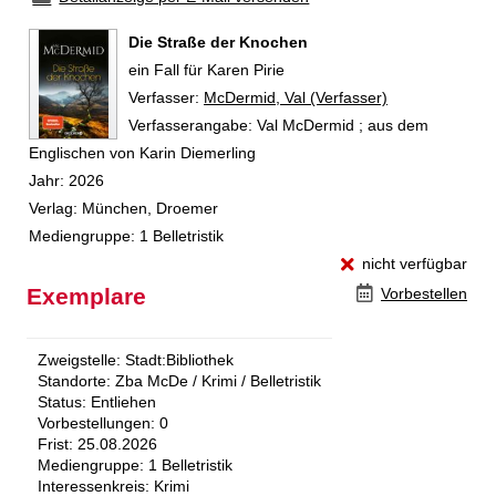
Die Straße der Knochen
ein Fall für Karen Pirie
Verfasser:
Suche nach diesem Verfasser
McDermid, Val (Verfasser)
Verfasserangabe:
Val McDermid ; aus dem
Englischen von Karin Diemerling
Jahr:
2026
Verlag:
München, Droemer
Mediengruppe:
1 Belletristik
nicht verfügbar
Exemplare
Vorbestellen
Zweigstelle:
Stadt:Bibliothek
Standorte:
Zba McDe / Krimi / Belletristik
Status:
Entliehen
Vorbestellungen:
0
Frist:
25.08.2026
Mediengruppe:
1 Belletristik
Interessenkreis:
Krimi