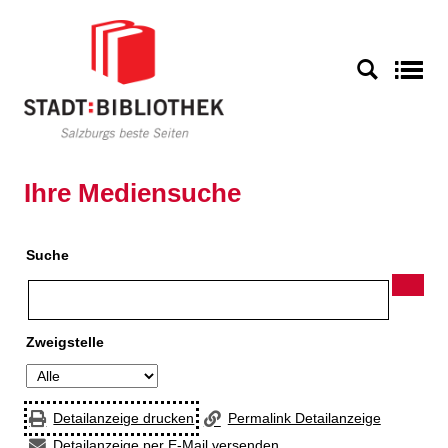
Zur Detailanzeige springen
S
Ihre Mediensuche
Suche
Zweigstelle
Detailanzeige drucken
Permalink Detailanzeige
Detailanzeige per E-Mail versenden