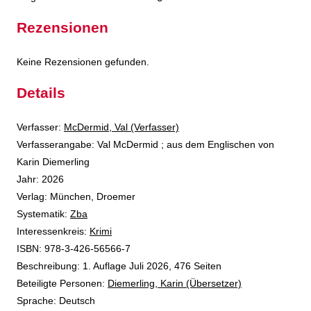
Rezensionen
Keine Rezensionen gefunden.
Details
Verfasser:
Suche nach diesem Verfasser
McDermid, Val (Verfasser)
Verfasserangabe:
Val McDermid ; aus dem Englischen von
Karin Diemerling
Jahr:
2026
Verlag:
München, Droemer
opens in new tab
Diesen Link in neuem Tab öffnen
Systematik:
Suche nach dieser Systematik
Zba
Interessenkreis:
Suche nach diesem Interessenskreis
Krimi
ISBN:
978-3-426-56566-7
Beschreibung:
1. Auflage Juli 2026, 476 Seiten
Beteiligte Personen:
Suche nach dieser Beteiligten Person
Diemerling, Karin (Übersetzer)
Sprache:
Deutsch