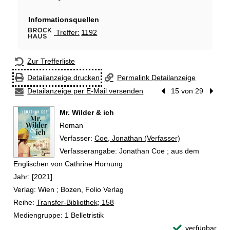
Informationsquellen
Treffer:
1192
Hiermit wechseln Sie zur Suche bei Broc
Zur Trefferliste
Detailanzeige drucken
Permalink Detailanzeige
Detailanzeige per E-Mail versenden
Vorheriger Treffer
15 von 29
Nächst
Mr. Wilder & ich
Roman
Verfasser:
Suche nach diesem Verfasser
Coe, Jonathan (Verfasser)
Verfasserangabe:
Jonathan Coe ; aus dem
Englischen von Cathrine Hornung
Jahr:
[2021]
Verlag:
Wien ; Bozen, Folio Verlag
Reihe:
Transfer-Bibliothek; 158
Mediengruppe:
1 Belletristik
verfügbar