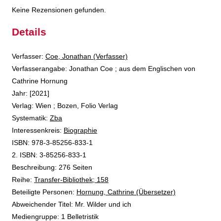
Keine Rezensionen gefunden.
Details
Verfasser:
Suche nach diesem Verfasser
Coe, Jonathan (Verfasser)
Verfasserangabe:
Jonathan Coe ; aus dem Englischen von
Cathrine Hornung
Jahr:
[2021]
Verlag:
Wien ; Bozen, Folio Verlag
opens in new tab
Diesen Link in neuem Tab öffnen
Systematik:
Suche nach dieser Systematik
Zba
Interessenkreis:
Suche nach diesem Interessenskreis
Biographie
ISBN:
978-3-85256-833-1
2. ISBN:
3-85256-833-1
Beschreibung:
276 Seiten
Reihe:
Transfer-Bibliothek; 158
Beteiligte Personen:
Suche nach dieser Beteiligten Person
Hornung, Cathrine (Übersetzer)
Abweichender Titel:
Mr. Wilder und ich
Mediengruppe:
1 Belletristik