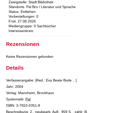
Zweigstelle:
Stadt:Bibliothek
Standorte:
Pal Bro / Literatur und Sprache
Status:
Entliehen
Vorbestellungen:
0
Frist:
27.08.2026
Mediengruppe:
0 Sachbücher
Interessenkreis:
Rezensionen
Keine Rezensionen gefunden.
Details
Suche nach diesem Verfasser
Verfasserangabe:
[Red.: Eva Beate Bode ...]
Jahr:
2004
Verlag:
Mannheim, Brockhaus
opens in new tab
Diesen Link in neuem Tab öffnen
Systematik:
Suche nach dieser Systematik
Pal
Suche nach diesem Interessenskreis
ISBN:
3-7653-0351-8
Beschreibung:
2., neubearb. Aufl., 959 S. : zahlr. Ill.