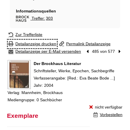
Informationsquellen
Treffer:
303
Hiermit wechseln Sie zur Suche bei Brock
Zur Trefferliste
Detailanzeige drucken
Permalink Detailanzeige
Detailanzeige per E-Mail versenden
Vorheriger Treffer
485 von 577
Nächst
Der Brockhaus Literatur
Schriftsteller, Werke, Epochen, Sachbegriffe
Suche nach diesem Verfasser
Verfasserangabe:
[Red.: Eva Beate Bode ...]
Jahr:
2004
Verlag:
Mannheim, Brockhaus
Mediengruppe:
0 Sachbücher
nicht verfügbar
Exemplare
Vorbestellen