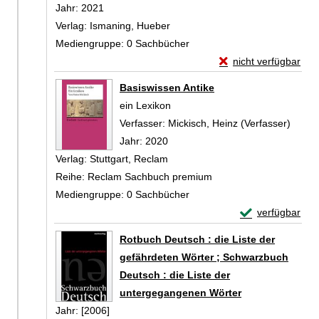
Jahr:
2021
Verlag:
Ismaning, Hueber
Mediengruppe:
0 Sachbücher
Exemplar-Details vo
nicht verfügbar
Zum Download von exte
Basiswissen Antike
ein Lexikon
Verfasser:
Mickisch, Heinz (Verfasser)
Suche
Jahr:
2020
Verlag:
Stuttgart, Reclam
Reihe:
Reclam Sachbuch premium
Mediengruppe:
0 Sachbücher
Exemplar-Detail
verfügbar
Zum Download von 
Rotbuch Deutsch : die Liste der
gefährdeten Wörter ; Schwarzbuch
Deutsch : die Liste der
untergegangenen Wörter
Suche nach diesem Verfasser
Jahr:
[2006]