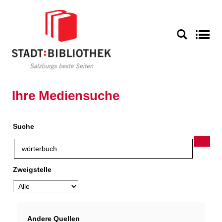
Zu den Suchfiltern springen
Zur Trefferliste springen
S
Ihre Mediensuche
Suche
Zweigstelle
Andere Quellen