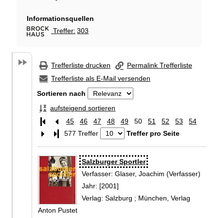
Informationsquellen
Treffer:
303
Hiermit wechseln Sie zur Suche bei Brock
Trefferliste drucken
Permalink Trefferliste
Trefferliste als E-Mail versenden
Sortieren nach
aufsteigend sortieren
45
46
47
48
49
50
51
52
53
54
Letzte Seite
577 Treffer
Treffer pro Seite
Zu den Suchfiltern springen
Suchergebnis
Salzburger Sportler
Verfasser:
Glaser, Joachim (Verfasser)
Suche
Jahr:
[2001]
Verlag:
Salzburg ; München, Verlag
Anton Pustet