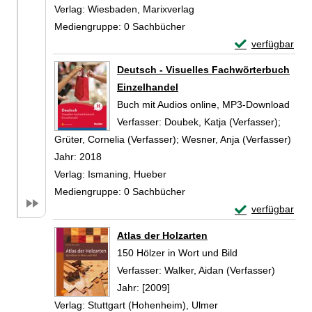
Verlag:
Wiesbaden, Marixverlag
Mediengruppe:
0 Sachbücher
Exemplar-Detail
verfügbar
Zum Download von 
Deutsch - Visuelles Fachwörterbuch
Einzelhandel
Buch mit Audios online, MP3-Download
Verfasser:
Doubek, Katja (Verfasser)
;
Grüter, Cornelia (Verfasser)
;
Wesner, Anja (Verfasser)
Such
Jahr:
2018
Verlag:
Ismaning, Hueber
Mediengruppe:
0 Sachbücher
Exemplar-Detail
verfügbar
Zum Download von 
Atlas der Holzarten
150 Hölzer in Wort und Bild
Verfasser:
Walker, Aidan (Verfasser)
Suche n
Jahr:
[2009]
Verlag:
Stuttgart (Hohenheim), Ulmer