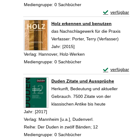
Mediengruppe:
0 Sachbücher
Exemplar-Detail
verfügbar
Zum Download von 
Holz erkennen und benutzen
das Nachschlagewerk für die Praxis
Verfasser:
Porter, Terry (Verfasser)
Suche na
Jahr:
[2015]
Verlag:
Hannover, Holz-Werken
Mediengruppe:
0 Sachbücher
Exemplar-Detail
verfügbar
Zum Download von 
Duden Zitate und Aussprüche
Herkunft, Bedeutung und aktueller
Gebrauch. 7500 Zitate von der
klassischen Antike bis heute
Suche nach diesem Verfasser
Jahr:
[2017]
Verlag:
Mannheim [u.a.], Dudenverl.
Reihe:
Der Duden in zwölf Bänden; 12
Mediengruppe:
0 Sachbücher