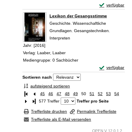
Exemplar-Detail
verfügbar
Zum Download von 
Lexikon der Gesangsstimme
Geschichte. Wissenschaftliche
Grundlagen. Gesangstechniken.
Interpreten
Suche nach diesem Verfasser
Jahr:
[2016]
Verlag:
Laaber, Laaber
Mediengruppe:
0 Sachbücher
Exemplar-Detai
verfügbar
Zum Download von 
Zu den Suchfiltern springen
Sortieren nach
aufsteigend sortieren
45
46
47
48
49
50
51
52
53
54
Letzte Seite
577 Treffer
Treffer pro Seite
Trefferliste drucken
Permalink Trefferliste
Trefferliste als E-Mail versenden
OPEN V 12.0.1.2