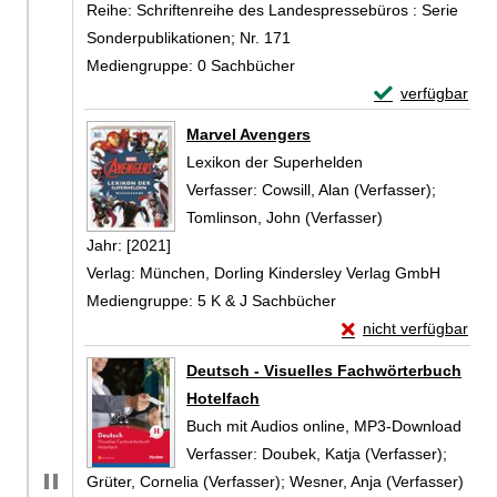
Reihe:
Schriftenreihe des Landespressebüros : Serie
Sonderpublikationen; Nr. 171
Mediengruppe:
0 Sachbücher
Exemplar-Detail
verfügbar
Zum Download von 
Marvel Avengers
Lexikon der Superhelden
Verfasser:
Cowsill, Alan (Verfasser)
;
Tomlinson, John (Verfasser)
Suche nach die
Jahr:
[2021]
Verlag:
München, Dorling Kindersley Verlag GmbH
Mediengruppe:
5 K & J Sachbücher
Exemplar-Details vo
nicht verfügbar
Zum Download von exte
Deutsch - Visuelles Fachwörterbuch
Hotelfach
Buch mit Audios online, MP3-Download
Verfasser:
Doubek, Katja (Verfasser)
;
Grüter, Cornelia (Verfasser)
;
Wesner, Anja (Verfasser)
Such