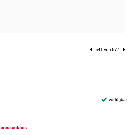
Vorheriger Treffer
541 von 577
Nächst
verfügbar
teressenkreis