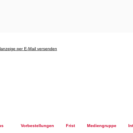
haus - wird in einem neuen Tab geöffnet
lanzeige per E-Mail versenden
us
Vorbestellungen
Frist
Mediengruppe
In