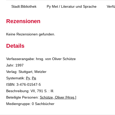
Stadt:Bibliothek
Py Met / Literatur und Sprache
Verf
Rezensionen
Keine Rezensionen gefunden.
Details
Suche nach diesem Verfasser
Verfasserangabe:
hrsg. von Oliver Schütze
Jahr:
1997
Verlag:
Stuttgart, Metzler
opens in new tab
Diesen Link in neuem Tab öffnen
Systematik:
Suche nach dieser Systematik
Py
,
Pe
Suche nach diesem Interessenskreis
ISBN:
3-476-01547-5
Beschreibung:
VII, 791 S. : Ill.
Beteiligte Personen:
Suche nach dieser Beteiligten Person
Schütze, Oliver [Hrsg.]
Mediengruppe:
0 Sachbücher