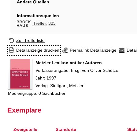
Andere Quellen
Informationsquellen
Treffer:
303
Hiermit wechseln Sie zur Suche bei Brock
Zur Trefferliste
Detailanzeige drucken
Permalink Detailanzeige
Detai
Metzler Lexikon antiker Autoren
Suche nach diesem Verfasser
Verfasserangabe:
hrsg. von Oliver Schütze
Jahr:
1997
Verlag:
Stuttgart, Metzler
Mediengruppe:
0 Sachbücher
Exemplare
Zweigstelle
Standorte
Stat