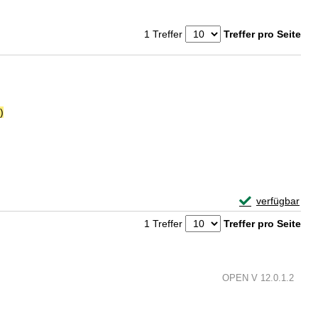
1 Treffer
Treffer pro Seite
)
Suche nach diesem Verfasser
Exemplar-Detail
verfügbar
Zum Download von 
1 Treffer
Treffer pro Seite
OPEN V 12.0.1.2