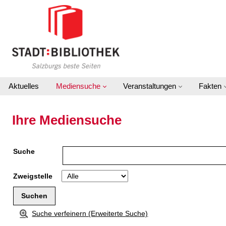
Zu den Suchfiltern springen
Zur Trefferliste springen
Aktuelles
Mediensuche
Veranstaltungen
Fakten
Ihre Mediensuche
Suche
Zweigstelle
Suche verfeinern (Erweiterte Suche)