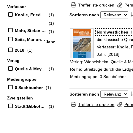
Zur Trefferliste springen
Trefferliste drucken
Perm
Verfasser
Suchfilter
Knolle, Friedhart (Verfasser)
(1)
Sortieren nach
(1)
Zu den Suchfiltern springen
Mohr, Stefan (Verfasser)
(1)
Suchergebnis
Nordwestliches H
Seitz, Marion (Verfasser)
die klassische Qua
Jahr
Verfasser:
Knolle, 
2018
(1)
Jahr:
[2018]
Verlag
Verlag:
Wiebelsheim, Quelle & Me
Quelle & Meyer Verlag
(1)
Reihe:
Streifzüge durch die Erdg
Mediengruppe:
0 Sachbücher
Mediengruppe
0 Sachbücher
(1)
Zu den Suchfiltern springen
Sortieren nach
Zweigstellen
Trefferliste drucken
Perm
Stadt:Bibliothek
(1)