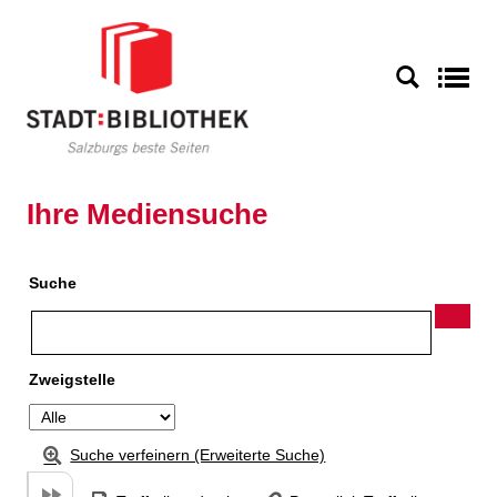
Zu den Suchfiltern springen
Zur Trefferliste springen
S
Ihre Mediensuche
Suche
Zweigstelle
Suche verfeinern (Erweiterte Suche)