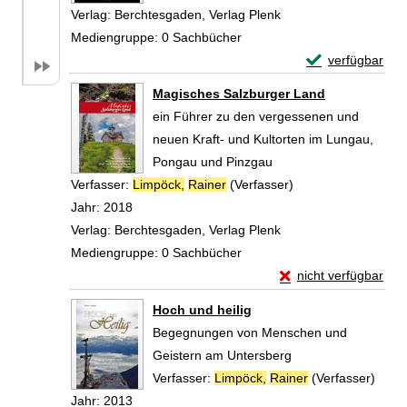
Verlag:
Berchtesgaden, Verlag Plenk
Mediengruppe:
0 Sachbücher
Exemplar-Detail
verfügbar
Zum Download von 
Magisches Salzburger Land
ein Führer zu den vergessenen und
neuen Kraft- und Kultorten im Lungau,
Pongau und Pinzgau
Verfasser:
Limpöck,
Rainer
(Verfasser)
Suche nach diesem
Jahr:
2018
Verlag:
Berchtesgaden, Verlag Plenk
Mediengruppe:
0 Sachbücher
Exemplar-Details vo
nicht verfügbar
Zum Download von exte
Hoch und heilig
Begegnungen von Menschen und
Geistern am Untersberg
Verfasser:
Limpöck,
Rainer
(Verfasser)
Suche
Jahr:
2013