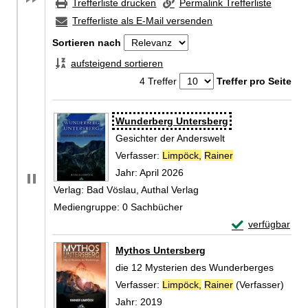
Trefferliste drucken
Permalink Trefferliste
Trefferliste als E-Mail versenden
Sortieren nach
aufsteigend sortieren
4 Treffer
Treffer pro Seite
Zu den Suchfiltern springen
Suchergebnis
Wunderberg Untersberg
Gesichter der Anderswelt
Verfasser:
Limpöck,
Rainer
Suche nach dies
Jahr:
April 2026
Verlag:
Bad Vöslau, Authal Verlag
Mediengruppe:
0 Sachbücher
Exemplar-Detai
verfügbar
Zum Download von 
Mythos Untersberg
die 12 Mysterien des Wunderberges
Verfasser:
Limpöck,
Rainer
(Verfasser)
Suche
Jahr:
2019