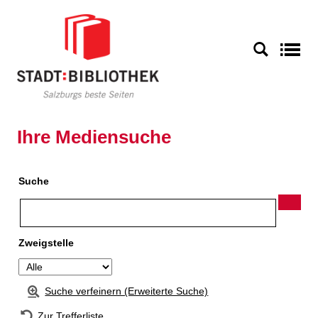
Zur Detailanzeige springen
S
Ihre Mediensuche
Suche
Zweigstelle
Suche verfeinern (Erweiterte Suche)
Zur Trefferliste