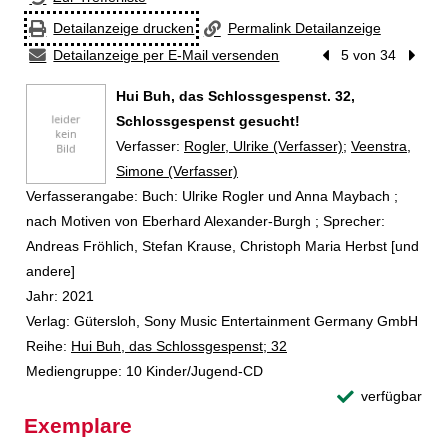
Detailanzeige drucken
Permalink Detailanzeige
Detailanzeige per E-Mail versenden
Vorheriger Treffer
5 von 34
Nächst
Hui Buh, das Schlossgespenst. 32,
Schlossgespenst gesucht!
Verfasser:
Suche nach diesem Verfasser
Rogler, Ulrike (Verfasser)
;
Veenstra,
Simone (Verfasser)
Verfasserangabe:
Buch: Ulrike Rogler und Anna Maybach ;
nach Motiven von Eberhard Alexander-Burgh ; Sprecher:
Andreas Fröhlich, Stefan Krause, Christoph Maria Herbst [und
andere]
Jahr:
2021
Verlag:
Gütersloh, Sony Music Entertainment Germany GmbH
Reihe:
Hui Buh, das Schlossgespenst; 32
Mediengruppe:
10 Kinder/Jugend-CD
verfügbar
Exemplare