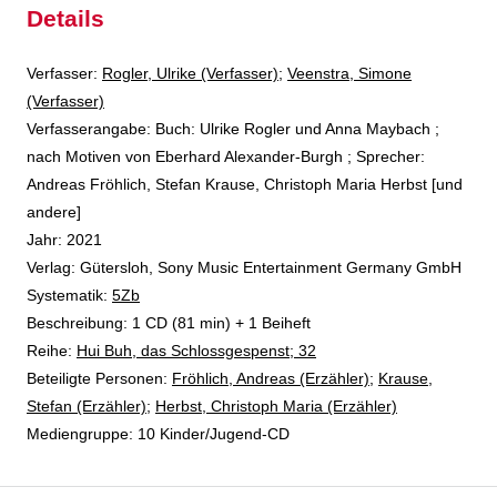
Details
Verfasser:
Suche nach diesem Verfasser
Rogler, Ulrike (Verfasser)
;
Veenstra, Simone
(Verfasser)
Verfasserangabe:
Buch: Ulrike Rogler und Anna Maybach ;
nach Motiven von Eberhard Alexander-Burgh ; Sprecher:
Andreas Fröhlich, Stefan Krause, Christoph Maria Herbst [und
andere]
Jahr:
2021
Verlag:
Gütersloh, Sony Music Entertainment Germany GmbH
opens in new tab
Diesen Link in neuem Tab öffnen
Systematik:
Suche nach dieser Systematik
5Zb
Suche nach diesem Interessenskreis
Beschreibung:
1 CD (81 min) + 1 Beiheft
Reihe:
Hui Buh, das Schlossgespenst; 32
Beteiligte Personen:
Suche nach dieser Beteiligten Person
Fröhlich, Andreas (Erzähler)
;
Krause,
Stefan (Erzähler)
;
Herbst, Christoph Maria (Erzähler)
Mediengruppe:
10 Kinder/Jugend-CD