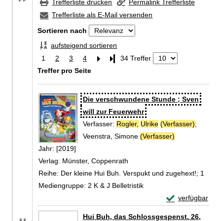
Trefferliste drucken
Permalink Trefferliste
Trefferliste als E-Mail versenden
Sortieren nach
aufsteigend sortieren
1
2
3
4
Letzte Seite
34 Treffer
Treffer pro Seite
Zu den Suchfiltern springen
Suchergebnis
Die verschwundene Stunde ; Sven
will zur Feuerwehr
Verfasser:
Rogler,
Ulrike
(Verfasser)
;
Veenstra, Simone
(Verfasser)
Suche nach di
Jahr:
[2019]
Verlag:
Münster, Coppenrath
Reihe:
Der kleine Hui Buh. Verspukt und zugehext!; 1
Mediengruppe:
2 K & J Belletristik
Exemplar-Detail
verfügbar
Zum Download von 
Hui Buh, das Schlossgespenst. 26,