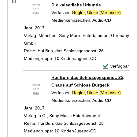
Die kaiserliche Urkunde
Verfasser:
Rogler,
Ulrike
(Verfasser)
Suche n
Medienkennzeichen:
Audio-CD
Jahr:
2017
Verlag:
München, Sony Music Entertainment Germany
GmbH
Reihe:
Hui Buh, das Schlossgespenst; 26
Mediengruppe:
10 Kinder/Jugend-CD
Exemplar-Detail
verfügbar
Zum Download von 
Hui Buh, das Schlossgespenst. 25,
Chaos auf Schloss Burgeck
Verfasser:
Rogler,
Ulrike
(Verfasser)
Suche n
Medienkennzeichen:
Audio-CD
Jahr:
2017
Verlag:
o.O., Sony Music Entertainment
Reihe:
Hui Buh, das Schlossgespenst; 25
Mediengruppe:
10 Kinder/Jugend-CD