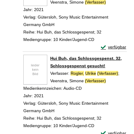
Veenstra, Simone
(Verfasser)
Suche nach di
Jahr:
2021
Verlag:
Gütersloh, Sony Music Entertainment
Germany GmbH
Reihe:
Hui Buh, das Schlossgespenst; 32
Mediengruppe:
10 Kinder/Jugend-CD
Exemplar-Detail
verfügbar
Zum Download von 
Hui Buh, das Schlossgespenst. 32,
Schlossgespenst gesucht!
Verfasser:
Rogler,
Ulrike
(Verfasser)
;
Veenstra, Simone
(Verfasser)
Suche nach di
Medienkennzeichen:
Audio-CD
Jahr:
2021
Verlag:
Gütersloh, Sony Music Entertainment
Germany GmbH
Reihe:
Hui Buh, das Schlossgespenst; 32
Mediengruppe:
10 Kinder/Jugend-CD
Exemplar-Detail
verfügbar