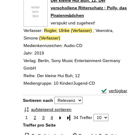
Der kleine Hui Buh. 12, Der
verschollene Ritterschatz ; Polly, das
Piratenmädchen
verspukt und zugehext!
Verfasser:
Rogler,
Ulrike
(Verfasser)
;
Veenstra,
Simone
(Verfasser)
Suche nach diesem Verfasser
Medienkennzeichen:
Audio-CD
Jahr:
2019
Verlag:
Berlin, Sony Music Entertainment Germany
GmbH
Reihe:
Der kleine Hui Buh; 12
Mediengruppe:
10 Kinder/Jugend-CD
Exemplar-Details
verfügbar
Zum Download von 
Zu den Suchfiltern springen
Sortieren nach
aufsteigend sortieren
1
2
3
4
Letzte Seite
34 Treffer
Treffer pro Seite