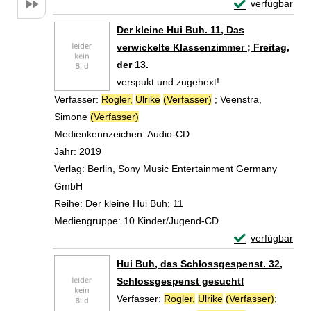
Exemplar-Detail
verfügbar
Zum Download von 
Der kleine Hui Buh. 11, Das
verwickelte Klassenzimmer ; Freitag,
der 13.
verspukt und zugehext!
Verfasser:
Rogler,
Ulrike
(Verfasser)
;
Veenstra,
Simone
(Verfasser)
Suche nach diesem Verfasser
Medienkennzeichen:
Audio-CD
Jahr:
2019
Verlag:
Berlin, Sony Music Entertainment Germany
GmbH
Reihe:
Der kleine Hui Buh; 11
Mediengruppe:
10 Kinder/Jugend-CD
Exemplar-Details
verfügbar
Zum Download von 
Hui Buh, das Schlossgespenst. 32,
Schlossgespenst gesucht!
Verfasser:
Rogler,
Ulrike
(Verfasser)
;