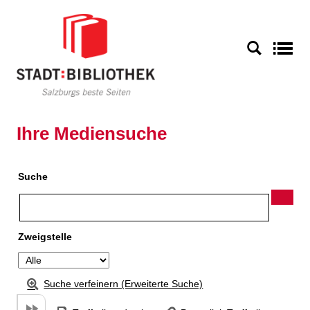
Zu den Suchfiltern springen
Zur Trefferliste springen
S
Ihre Mediensuche
Suche
Zweigstelle
Suche verfeinern (Erweiterte Suche)