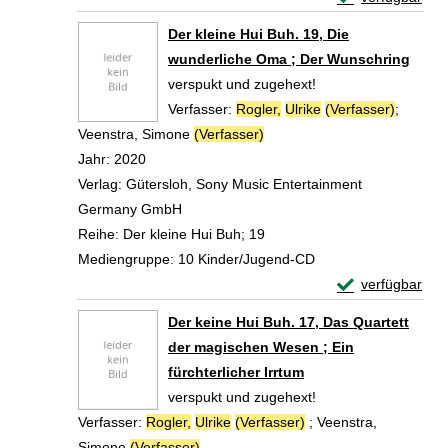
Zum Download von 
Der kleine Hui Buh. 19, Die
wunderliche Oma ; Der Wunschring
verspukt und zugehext!
Verfasser:
Rogler,
Ulrike
(Verfasser)
;
Veenstra, Simone
(Verfasser)
Suche nach diesem Verfasse
Jahr:
2020
Verlag:
Gütersloh, Sony Music Entertainment
Germany GmbH
Reihe:
Der kleine Hui Buh; 19
Mediengruppe:
10 Kinder/Jugend-CD
Exemplar-Detail
verfügbar
Zum Download von 
Der keine Hui Buh. 17, Das Quartett
der magischen Wesen ; Ein
fürchterlicher Irrtum
verspukt und zugehext!
Verfasser:
Rogler,
Ulrike
(Verfasser)
;
Veenstra,
Simone
(Verfasser)
Suche nach diesem Verfasser