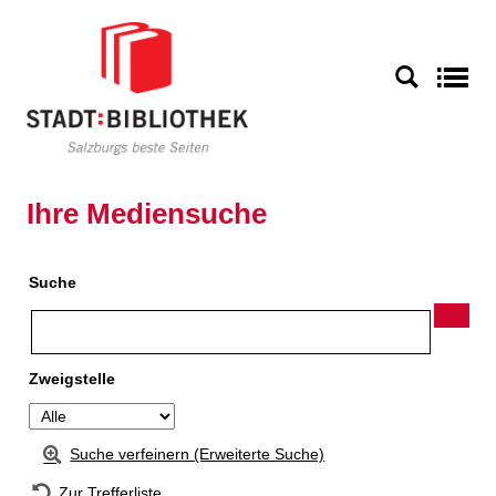
Zur Detailanzeige springen
S
Ihre Mediensuche
Suche
Zweigstelle
Suche verfeinern (Erweiterte Suche)
Zur Trefferliste