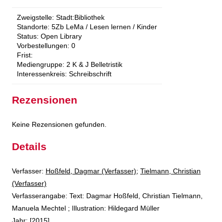
Zweigstelle:
Stadt:Bibliothek
Standorte:
5Zb LeMa / Lesen lernen / Kinder
Status:
Open Library
Vorbestellungen:
0
Frist:
Mediengruppe:
2 K & J Belletristik
Interessenkreis:
Schreibschrift
Rezensionen
Keine Rezensionen gefunden.
Details
Verfasser:
Suche nach diesem Verfasser
Hoßfeld, Dagmar (Verfasser)
;
Tielmann, Christian
(Verfasser)
Verfasserangabe:
Text: Dagmar Hoßfeld, Christian Tielmann,
Manuela Mechtel ; Illustration: Hildegard Müller
Jahr:
[2015]