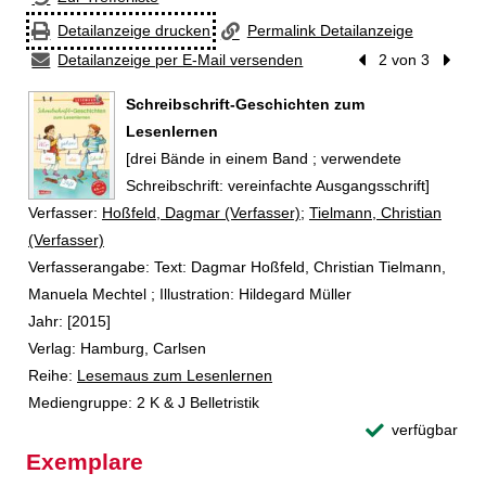
Detailanzeige drucken
Permalink Detailanzeige
Detailanzeige per E-Mail versenden
Vorheriger Treffer
2 von 3
Nächst
Schreibschrift-Geschichten zum
Lesenlernen
[drei Bände in einem Band ; verwendete
Schreibschrift: vereinfachte Ausgangsschrift]
Verfasser:
Suche nach diesem Verfasser
Hoßfeld, Dagmar (Verfasser)
;
Tielmann, Christian
(Verfasser)
Verfasserangabe:
Text: Dagmar Hoßfeld, Christian Tielmann,
Manuela Mechtel ; Illustration: Hildegard Müller
Jahr:
[2015]
Verlag:
Hamburg, Carlsen
Reihe:
Lesemaus zum Lesenlernen
Mediengruppe:
2 K & J Belletristik
verfügbar
Exemplare