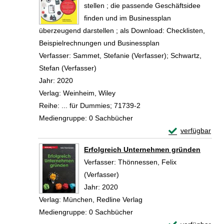
stellen ; die passende Geschäftsidee
finden und im Businessplan
überzeugend darstellen ; als Download: Checklisten,
Beispielrechnungen und Businessplan
Verfasser:
Sammet, Stefanie (Verfasser)
;
Schwartz,
Stefan (Verfasser)
Suche nach diesem Verfasser
Jahr:
2020
Verlag:
Weinheim, Wiley
Reihe:
... für Dummies; 71739-2
Mediengruppe:
0 Sachbücher
Exemplar-Detail
verfügbar
Zum Download von 
Erfolgreich Unternehmen gründen
Verfasser:
Thönnessen, Felix
(Verfasser)
Suche nach diesem Verfasser
Jahr:
2020
Verlag:
München, Redline Verlag
Mediengruppe:
0 Sachbücher