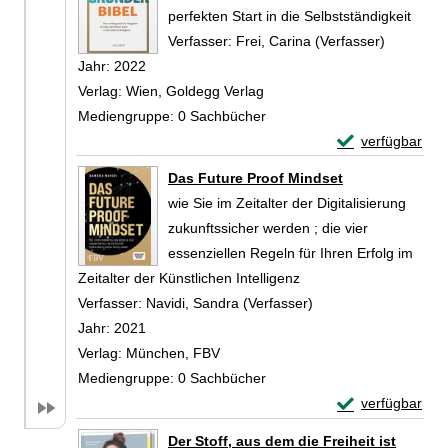
perfekten Start in die Selbstständigkeit
Verfasser:
Frei, Carina (Verfasser)
Suche nac
Jahr:
2022
Verlag:
Wien, Goldegg Verlag
Mediengruppe:
0 Sachbücher
Exemplar-Detail
verfügbar
Zum Download von 
Das Future Proof Mindset
wie Sie im Zeitalter der Digitalisierung
zukunftssicher werden ; die vier
essenziellen Regeln für Ihren Erfolg im
Zeitalter der Künstlichen Intelligenz
Verfasser:
Navidi, Sandra (Verfasser)
Suche nach diesem V
Jahr:
2021
Verlag:
München, FBV
Mediengruppe:
0 Sachbücher
Exemplar-Detail
verfügbar
Zum Download von 
Der Stoff, aus dem die Freiheit ist