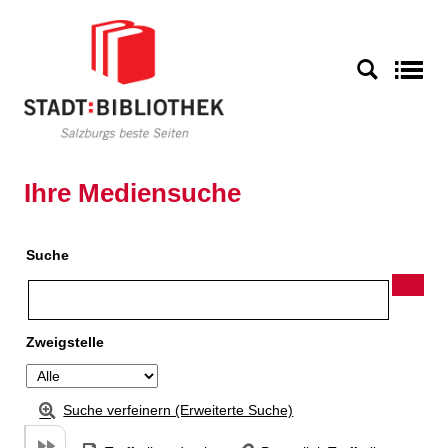
Zu den Suchfiltern springen
Zur Trefferliste springen
S
Ihre Mediensuche
Suche
Zweigstelle
Suche verfeinern (Erweiterte Suche)