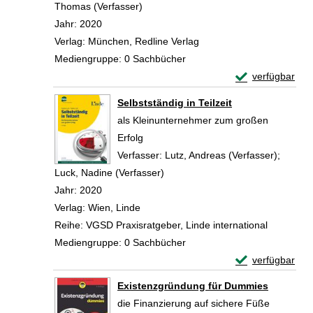
Thomas (Verfasser)
Suche nach diesem Verfasser
Jahr:
2020
Verlag:
München, Redline Verlag
Mediengruppe:
0 Sachbücher
Exemplar-Details
verfügbar
Zum Download von 
Selbstständig in Teilzeit
als Kleinunternehmer zum großen
Erfolg
Verfasser:
Lutz, Andreas (Verfasser)
;
Luck, Nadine (Verfasser)
Suche nach diesem Verfasser
Jahr:
2020
Verlag:
Wien, Linde
Reihe:
VGSD Praxisratgeber, Linde international
Mediengruppe:
0 Sachbücher
Exemplar-Details
verfügbar
Zum Download von 
Existenzgründung für Dummies
die Finanzierung auf sichere Füße