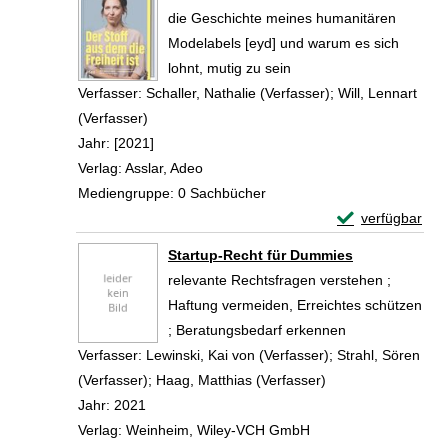
die Geschichte meines humanitären
Modelabels [eyd] und warum es sich
lohnt, mutig zu sein
Verfasser:
Schaller, Nathalie (Verfasser)
;
Will, Lennart
(Verfasser)
Suche nach diesem Verfasser
Jahr:
[2021]
Verlag:
Asslar, Adeo
Mediengruppe:
0 Sachbücher
Exemplar-Details
verfügbar
Zum Download von 
Startup-Recht für Dummies
relevante Rechtsfragen verstehen ;
Haftung vermeiden, Erreichtes schützen
; Beratungsbedarf erkennen
Verfasser:
Lewinski, Kai von (Verfasser)
;
Strahl, Sören
(Verfasser)
;
Haag, Matthias (Verfasser)
Suche nach diesem
Jahr:
2021
Verlag:
Weinheim, Wiley-VCH GmbH