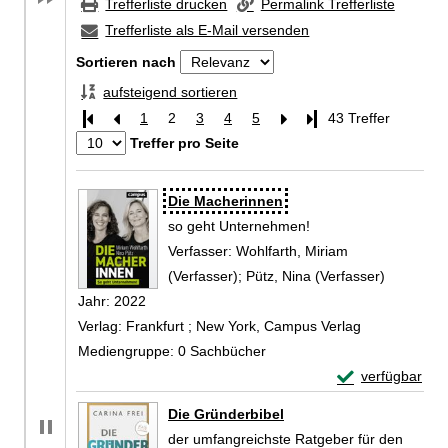
Trefferliste drucken
Permalink Trefferliste
Trefferliste als E-Mail versenden
Sortieren nach
aufsteigend sortieren
1
2
3
4
5
Letzte Seite
43 Treffer
Treffer pro Seite
Zu den Suchfiltern springen
Suchergebnis
Die Macherinnen
so geht Unternehmen!
Verfasser:
Wohlfarth, Miriam
(Verfasser)
;
Pütz, Nina (Verfasser)
Suche nac
Jahr:
2022
Verlag:
Frankfurt ; New York, Campus Verlag
Mediengruppe:
0 Sachbücher
Exemplar-Detail
verfügbar
Zum Download von 
Die Gründerbibel
der umfangreichste Ratgeber für den