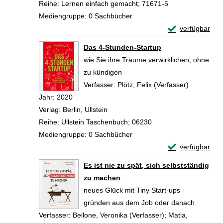
Reihe:
Lernen einfach gemacht; 71671-5
Mediengruppe:
0 Sachbücher
Exemplar-Detail
verfügbar
Zum Download von 
Das 4-Stunden-Startup
wie Sie ihre Träume verwirklichen, ohne
zu kündigen
Verfasser:
Plötz, Felix (Verfasser)
Suche nac
Jahr:
2020
Verlag:
Berlin, Ullstein
Reihe:
Ullstein Taschenbuch; 06230
Mediengruppe:
0 Sachbücher
Exemplar-Detail
verfügbar
Zum Download von 
Es ist nie zu spät, sich selbstständig
zu machen
neues Glück mit Tiny Start-ups -
gründen aus dem Job oder danach
Verfasser:
Bellone, Veronika (Verfasser)
;
Matla,