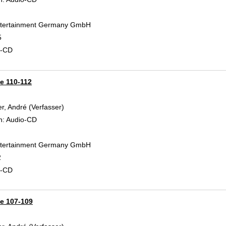
Entertainment Germany GmbH
5
d-CD
ge 110-112
r, André (Verfasser)
Suche nach diesem Verfasser
n:
Audio-CD
Entertainment Germany GmbH
2
d-CD
ge 107-109