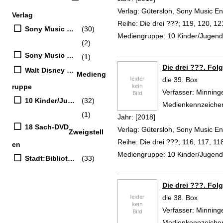
Verlag:
Gütersloh, Sony Music 
Verlag
Reihe:
Die drei ???; 119, 120, 12
Sony Music Entertainment Germany GmbH
(30)
Mediengruppe:
10 Kinder/Jugen
(2)
Sony Music Entertainment
(1)
Die drei ???. Fol
Walt Disney Studios Home Entertainment
Medieng
die 39. Box
ruppe
Verfasser:
Minninge
10 Kinder/Jugend-CD
(32)
Medienkennzeiche
(1)
Jahr:
[2018]
18 Sach-DVD
Verlag:
Gütersloh, Sony Music 
Zweigstell
Reihe:
Die drei ???; 116, 117, 11
en
Mediengruppe:
10 Kinder/Jugen
Stadt:Bibliothek
(33)
Die drei ???. Fol
die 38. Box
Verfasser:
Minninge
Medienkennzeiche