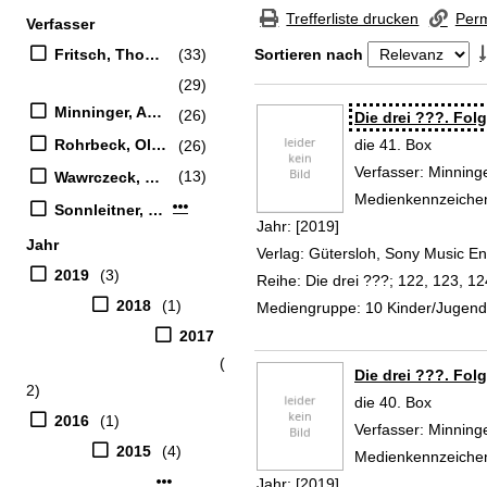
Zur Trefferliste springen
Trefferliste drucken
Perm
Verfasser
Suchfilter
Fritsch, Thomas (Erzähler)
(33)
Sortieren nach
(29)
Zu den Suchfiltern springen
Minninger, André (Verfasser)
(26)
Suchergebnis
Die drei ???. Fol
Rohrbeck, Oliver (Erzähler)
die 41. Box
(26)
Verfasser:
Minninge
(13)
Wawrczeck, Jens (Erzähler)
Medienkennzeiche
Mehr Verfasser-Filter anzeigen
Sonnleitner, Marco (Verfasser)
Jahr:
[2019]
Jahr
Verlag:
Gütersloh, Sony Music 
2019
(3)
Reihe:
Die drei ???; 122, 123, 12
2018
(1)
Mediengruppe:
10 Kinder/Jugen
2017
(
Die drei ???. Fol
2)
die 40. Box
2016
(1)
Verfasser:
Minninge
2015
(4)
Medienkennzeiche
Mehr Jahr-Filter anzeigen
Jahr:
[2019]