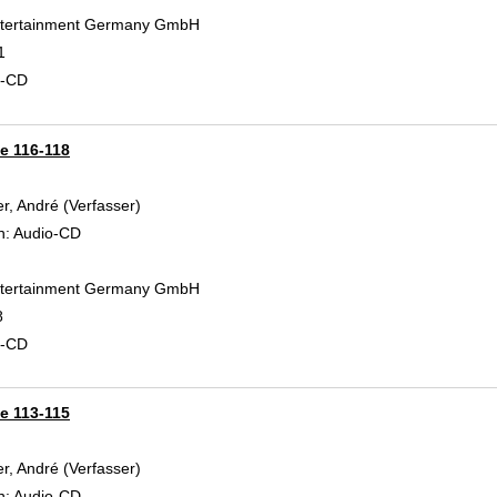
Entertainment Germany GmbH
1
d-CD
ge 116-118
r, André (Verfasser)
Suche nach diesem Verfasser
n:
Audio-CD
Entertainment Germany GmbH
8
d-CD
ge 113-115
r, André (Verfasser)
Suche nach diesem Verfasser
n:
Audio-CD