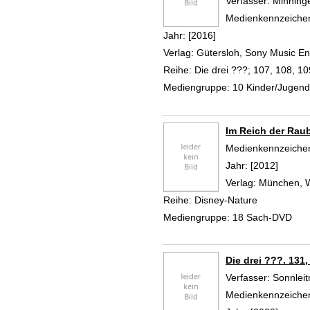
Verfasser:
Minninge
Medienkennzeiche
Jahr:
[2016]
Verlag:
Gütersloh, Sony Music 
Reihe:
Die drei ???; 107, 108, 10
Mediengruppe:
10 Kinder/Jugen
Im Reich der Rau
Suche nach diesem
Medienkennzeiche
Jahr:
[2012]
Verlag:
München, W
Reihe:
Disney-Nature
Mediengruppe:
18 Sach-DVD
Die drei ???. 131
Verfasser:
Sonnleit
Medienkennzeiche