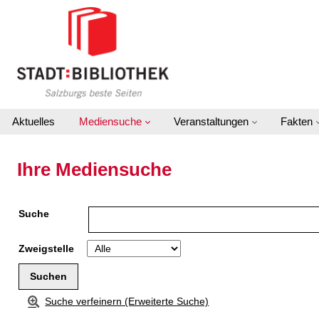
Zu den Suchfiltern springen
Zur Trefferliste springen
Aktuelles
Mediensuche
Veranstaltungen
Fakten
Ihre Mediensuche
Suche
Zweigstelle
Suche verfeinern (Erweiterte Suche)