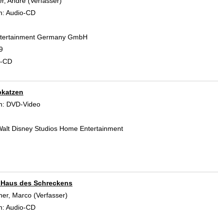
r, André (Verfasser)
Suche nach diesem Verfasser
n:
Audio-CD
Entertainment Germany GmbH
9
d-CD
bkatzen
 Verfasser
n:
DVD-Video
alt Disney Studios Home Entertainment
, Haus des Schreckens
ner, Marco (Verfasser)
Suche nach diesem Verfasser
n:
Audio-CD