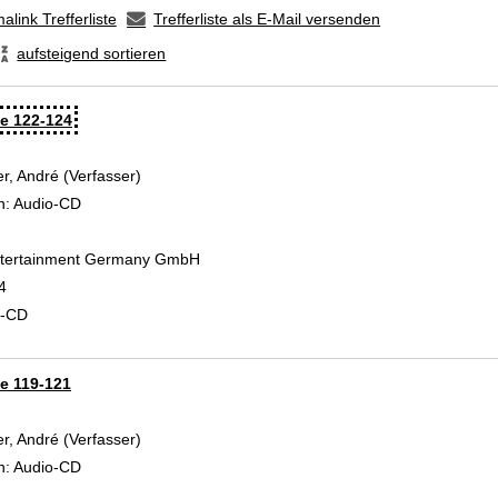
alink Trefferliste
Trefferliste als E-Mail versenden
aufsteigend sortieren
ge 122-124
r, André (Verfasser)
Suche nach diesem Verfasser
n:
Audio-CD
Entertainment Germany GmbH
4
d-CD
ge 119-121
r, André (Verfasser)
Suche nach diesem Verfasser
n:
Audio-CD