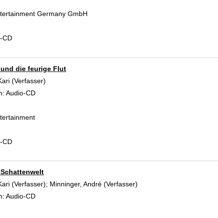
Entertainment Germany GmbH
d-CD
 und die feurige Flut
Kari (Verfasser)
Suche nach diesem Verfasser
n:
Audio-CD
tertainment
d-CD
, Schattenwelt
Kari (Verfasser)
;
Minninger, André (Verfasser)
Suche nach diesem Verfa
n:
Audio-CD