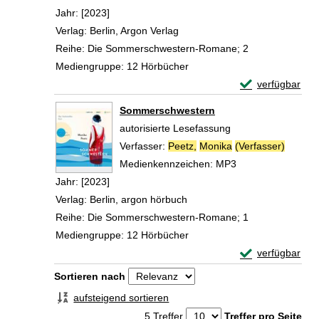
Jahr:
[2023]
Verlag:
Berlin, Argon Verlag
Reihe:
Die Sommerschwestern-Romane; 2
Mediengruppe:
12 Hörbücher
Exemplar-Detail
verfügbar
Zum Download von 
Sommerschwestern
autorisierte Lesefassung
Verfasser:
Peetz,
Monika
(Verfasser)
Suche 
Medienkennzeichen:
MP3
Jahr:
[2023]
Verlag:
Berlin, argon hörbuch
Reihe:
Die Sommerschwestern-Romane; 1
Mediengruppe:
12 Hörbücher
Exemplar-Detai
verfügbar
Zum Download von 
Zu den Suchfiltern springen
Sortieren nach
aufsteigend sortieren
5 Treffer
Treffer pro Seite