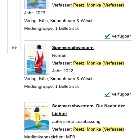
Verfasser:
Peetz,
Monika
(Verfasser)
Suche 
Jahr:
2023
Verlag:
Köln, Kiepenheuer & Witsch
Mediengruppe:
1 Belletristik
Exemplar-Detail
verfügbar
Zum Download von 
Sommerschwestern
Roman
Verfasser:
Peetz,
Monika
(Verfasser)
Suche 
Jahr:
2022
Verlag:
Köln, Kiepenheuer & Witsch
Mediengruppe:
1 Belletristik
Exemplar-Detai
verfügbar
Zum Download von 
Sommerschwestern. Die Nacht der
Lichter
autorisierte Lesefassung
Verfasser:
Peetz,
Monika
(Verfasser)
Suche 
Medienkennzeichen:
MP3