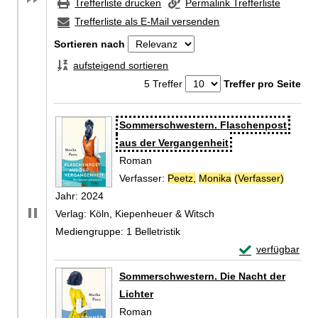
Trefferliste drucken
Permalink Trefferliste
Trefferliste als E-Mail versenden
Sortieren nach
aufsteigend sortieren
5 Treffer
Treffer pro Seite
Zu den Suchfiltern springen
Suchergebnis
Sommerschwestern. Flaschenpost
aus der Vergangenheit
Roman
Verfasser:
Peetz,
Monika
(Verfasser)
Suche 
Jahr:
2024
Verlag:
Köln, Kiepenheuer & Witsch
Mediengruppe:
1 Belletristik
Exemplar-Detail
verfügbar
Zum Download von 
Sommerschwestern. Die Nacht der
Lichter
Roman