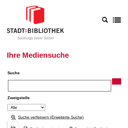
Zu den Suchfiltern springen
Zur Trefferliste springen
S
Ihre Mediensuche
Suche
Zweigstelle
Suche verfeinern (Erweiterte Suche)