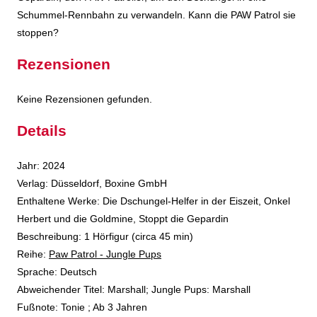
Schummel-Rennbahn zu verwandeln. Kann die PAW Patrol sie
stoppen?
Rezensionen
Keine Rezensionen gefunden.
Details
Suche nach diesem Verfasser
Jahr:
2024
Verlag:
Düsseldorf, Boxine GmbH
Enthaltene Werke:
Die Dschungel-Helfer in der Eiszeit
,
Onkel
Herbert und die Goldmine
,
Stoppt die Gepardin
opens in new tab
Diesen Link in neuem Tab öffnen
Suche nach dieser Systematik
Suche nach diesem Interessenskreis
Beschreibung:
1 Hörfigur (circa 45 min)
Reihe:
Paw Patrol - Jungle Pups
Suche nach dieser Beteiligten Person
Sprache:
Deutsch
Abweichender Titel:
Marshall; Jungle Pups: Marshall
Fußnote:
Tonie ; Ab 3 Jahren