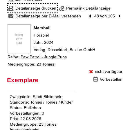
Detailanzeige drucken
Permalink Detailanzeige
Detailanzeige per E-Mail versenden
Vorheriger Treffer
48 von 165
Nächst
Marshall
Hörspiel
Suche nach diesem Verfasser
Jahr:
2024
Verlag:
Düsseldorf, Boxine GmbH
Reihe:
Paw Patrol - Jungle Pups
Mediengruppe:
23 Tonies
nicht verfügbar
Exemplare
Vorbestellen
Zweigstelle:
Stadt:Bibliothek
Standorte:
Tonies / Tonies / Kinder
Status:
Entliehen
Vorbestellungen:
0
Frist:
22.08.2026
Mediengruppe:
23 Tonies
Interessenkreis: