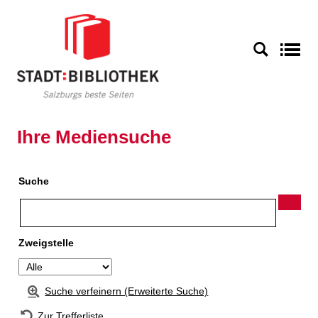
Zur Detailanzeige springen
S
Ihre Mediensuche
Suche
Zweigstelle
Suche verfeinern (Erweiterte Suche)
Zur Trefferliste