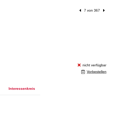
Vorheriger Treffer
7 von 367
Nächst
nicht verfügbar
Vorbestellen
Interessenkreis