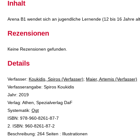
Inhalt
Arena B1 wendet sich an jugendliche Lernende (12 bis 16 Jahre alt),
Rezensionen
Keine Rezensionen gefunden.
Details
Verfasser:
Suche nach diesem Verfasser
Koukidis, Spiros (Verfasser)
;
Maier, Artemis (Verfasser)
Verfasserangabe:
Spiros Koukidis
Jahr:
2019
Verlag:
Athen, Spezialverlag DaF
opens in new tab
Diesen Link in neuem Tab öffnen
Systematik:
Suche nach dieser Systematik
Ogt
Suche nach diesem Interessenskreis
ISBN:
978-960-8261-87-7
2. ISBN:
960-8261-87-2
Beschreibung:
264 Seiten : Illustrationen