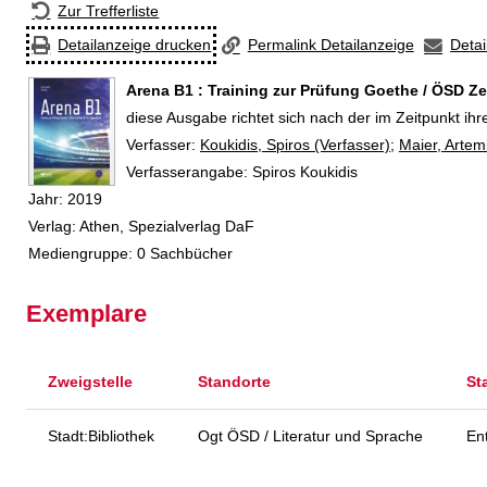
Zur Trefferliste
Detailanzeige drucken
Permalink Detailanzeige
Detai
Arena B1 : Training zur Prüfung Goethe / ÖSD Zer
diese Ausgabe richtet sich nach der im Zeitpunkt ih
Verfasser:
Suche nach diesem Verfasser
Koukidis, Spiros (Verfasser)
;
Maier, Artem
Verfasserangabe:
Spiros Koukidis
Jahr:
2019
Verlag:
Athen, Spezialverlag DaF
Mediengruppe:
0 Sachbücher
Exemplare
Zweigstelle
Standorte
St
Stadt:Bibliothek
Ogt ÖSD / Literatur und Sprache
En