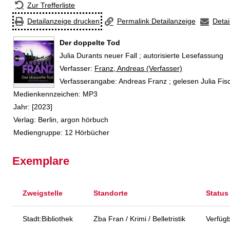
Zur Trefferliste
Detailanzeige drucken
Permalink Detailanzeige
Detai
Der doppelte Tod
Julia Durants neuer Fall ; autorisierte Lesefassung
Verfasser:
Suche nach diesem Verfasser
Franz, Andreas (Verfasser)
Verfasserangabe:
Andreas Franz ; gelesen Julia Fis
Medienkennzeichen:
MP3
Jahr:
[2023]
Verlag:
Berlin, argon hörbuch
Mediengruppe:
12 Hörbücher
Exemplare
Zweigstelle
Standorte
Status
Stadt:Bibliothek
Zba Fran / Krimi / Belletristik
Verfüg