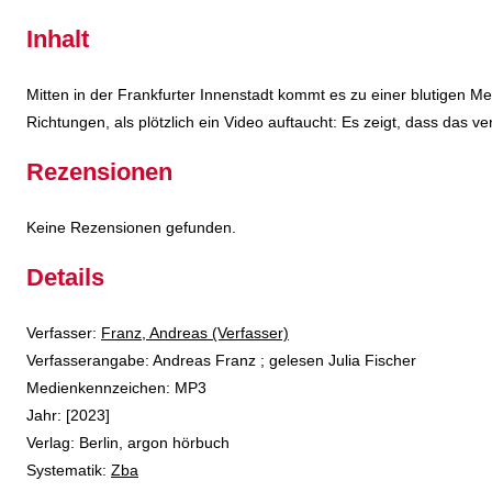
Inhalt
Mitten in der Frankfurter Innenstadt kommt es zu einer blutigen Me
Richtungen, als plötzlich ein Video auftaucht: Es zeigt, dass das ver
Rezensionen
Keine Rezensionen gefunden.
Details
Verfasser:
Suche nach diesem Verfasser
Franz, Andreas (Verfasser)
Verfasserangabe:
Andreas Franz ; gelesen Julia Fischer
Medienkennzeichen:
MP3
Jahr:
[2023]
Verlag:
Berlin, argon hörbuch
opens in new tab
Diesen Link in neuem Tab öffnen
Systematik:
Suche nach dieser Systematik
Zba