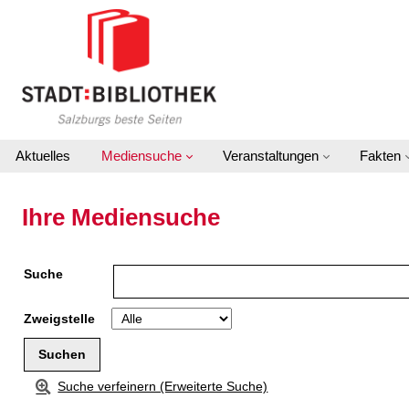
Zu den Suchfiltern springen
Zur Trefferliste springen
Aktuelles
Mediensuche
Veranstaltungen
Fakten
Ihre Mediensuche
Suche
Zweigstelle
Suche verfeinern (Erweiterte Suche)