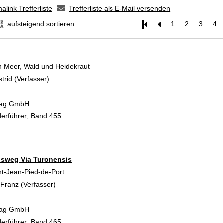
alink Trefferliste
Trefferliste als E-Mail versenden
aufsteigend sortieren
1
2
3
4
n Meer, Wald und Heidekraut
strid (Verfasser)
Suche nach diesem Verfasser
rlag GmbH
erführer; Band 455
bsweg Via Turonensis
nt-Jean-Pied-de-Port
 Franz (Verfasser)
Suche nach diesem Verfasser
rlag GmbH
erführer; Band 465