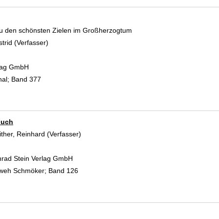
 den schönsten Zielen im Großherzogtum
strid (Verfasser)
Suche nach diesem Verfasser
rlag GmbH
al; Band 377
buch
ither, Reinhard (Verfasser)
Suche nach diesem Verfasser
nrad Stein Verlag GmbH
weh Schmöker; Band 126