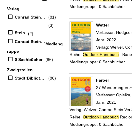
Mediengruppe:
0 Sachbücher
Verlag
Conrad Stein Verlag GmbH
(81)
Wetter
(3)
Verfasser:
Hodgson,
Stein
(2)
Jahr:
2022
Conrad Stein Verlag
Medieng
Verlag:
Welver, Co
ruppe
Reihe:
Outdoor-Handbuch
: Basi
0 Sachbücher
(86)
Mediengruppe:
0 Sachbücher
Zweigstellen
Stadt:Bibliothek
(86)
Färöer
27 Wanderungen zw
Verfasser:
Opielka
Jahr:
2021
Verlag:
Welver, Conrad Stein Ve
Reihe:
Outdoor-Handbuch
Region
Mediengruppe:
0 Sachbücher