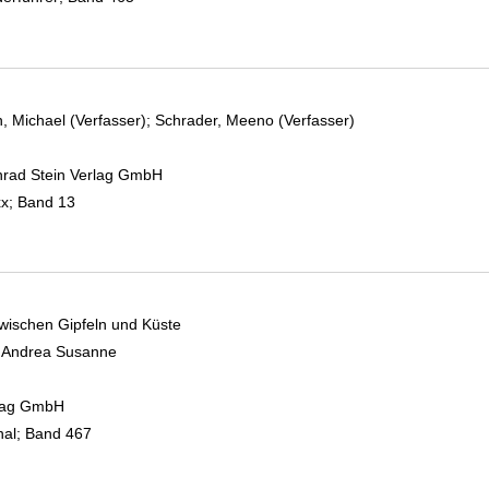
 Michael (Verfasser)
;
Schrader, Meeno (Verfasser)
Suche nach diesem
nrad Stein Verlag GmbH
xx; Band 13
ischen Gipfeln und Küste
, Andrea Susanne
Suche nach diesem Verfasser
rlag GmbH
al; Band 467