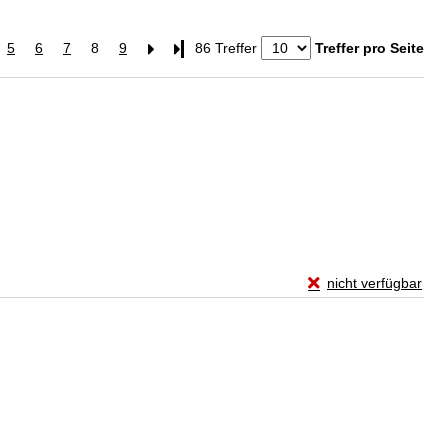
5
6
7
8
9
Letzte Seite
86 Treffer
Treffer pro Seite
Exemplar-Details vo
nicht verfügbar
Zum Download von exte