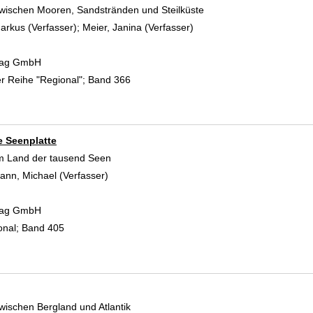
ischen Mooren, Sandstränden und Steilküste
arkus (Verfasser)
;
Meier, Janina (Verfasser)
Suche nach diesem Verfas
rlag GmbH
r Reihe "Regional"; Band 366
 Seenplatte
m Land der tausend Seen
nn, Michael (Verfasser)
Suche nach diesem Verfasser
rlag GmbH
onal; Band 405
ischen Bergland und Atlantik