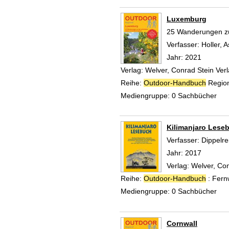
Luxemburg
25 Wanderungen zu
Verfasser:
Holler, A
Jahr:
2021
Verlag:
Welver, Conrad Stein Ve
Reihe:
Outdoor-Handbuch
Region
Mediengruppe:
0 Sachbücher
Kilimanjaro Lese
Verfasser:
Dippelre
Jahr:
2017
Verlag:
Welver, Co
Reihe:
Outdoor-Handbuch
: Fern
Mediengruppe:
0 Sachbücher
Cornwall