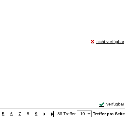
Exemplar-Details vo
nicht verfügbar
Zum Download von exte
Verfasser
Exemplar-Detai
verfügbar
Zum Download von 
5
6
7
8
9
Letzte Seite
86 Treffer
Treffer pro Seite