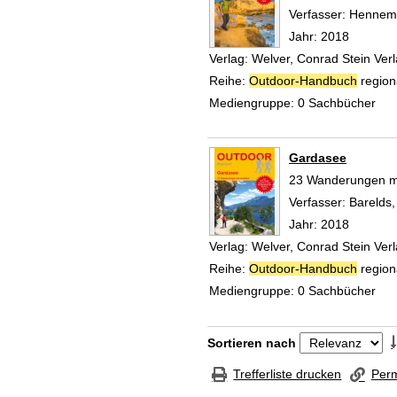
Verfasser:
Hennema
Jahr:
2018
Verlag:
Welver, Conrad Stein Ve
Reihe:
Outdoor-Handbuch
region
Mediengruppe:
0 Sachbücher
Gardasee
23 Wanderungen mi
Verfasser:
Barelds,
Jahr:
2018
Verlag:
Welver, Conrad Stein Ve
Reihe:
Outdoor-Handbuch
region
Mediengruppe:
0 Sachbücher
Zu den Suchfiltern springen
Sortieren nach
Trefferliste drucken
Perm