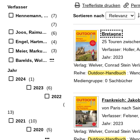
Zur Trefferliste springen
Trefferliste drucken
Perm
Verfasser
Suchfilter
Hennemann, Michael (Verfasser)
(7)
Sortieren nach
(7)
Zu den Suchfiltern springen
Joos, Raimund (Verfasser)
(6)
Suchergebnis
Bretagne
Engel, Hartmut (Verfasser)
25 Touren zwische
(4)
Verfasser:
Holler, A
(3)
Meier, Markus (Verfasser)
Jahr:
2023
Mehr Verfasser-Filter anzeigen
Barelds, Wolfgang (Verfasser)
Verlag:
Welver, Conrad Stein Ve
Jahr
Reihe:
Outdoor-Handbuch
: Wand
2024
(1)
Mediengruppe:
0 Sachbücher
2023
(6)
2022
Frankreich: Jako
(
von Paris nach Sai
13)
Verfasser:
Felsner,
2021
(10)
Jahr:
2023
2020
(5)
Verlag:
Welver, Conrad Stein Ve
Mehr Jahr-Filter anzeigen
Reihe:
Outdoor-Handbuch
: Wand