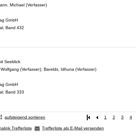
nn, Michael (Verfasser)
Suche nach diesem Verfasser
rlag GmbH
al; Band 432
t Seeblick
 Wolfgang (Verfasser)
;
Barelds, Idhuna (Verfasser)
Suche nach diesem 
rlag GmbH
al; Band 333
aufsteigend sortieren
1
2
3
4
alink Trefferliste
Trefferliste als E-Mail versenden