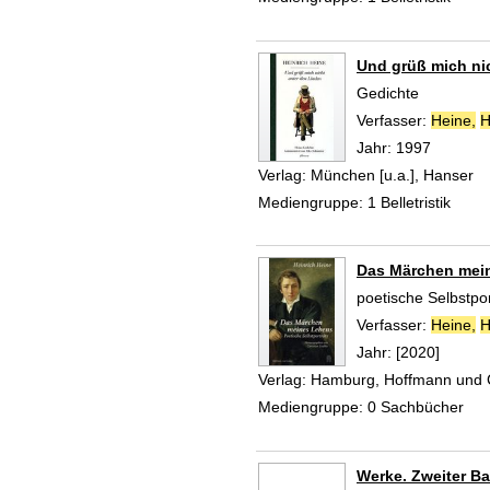
Und grüß mich ni
Gedichte
Verfasser:
Heine,
H
Jahr:
1997
Verlag:
München [u.a.], Hanser
Mediengruppe:
1 Belletristik
Das Märchen mei
poetische Selbstpor
Verfasser:
Heine,
H
Jahr:
[2020]
Verlag:
Hamburg, Hoffmann und
Mediengruppe:
0 Sachbücher
Werke. Zweiter B