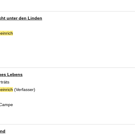
cht unter den Linden
einrich
Suche nach diesem Verfasser
nes Lebens
träts
einrich
(Verfasser)
Suche nach diesem Verfasser
 Campe
and