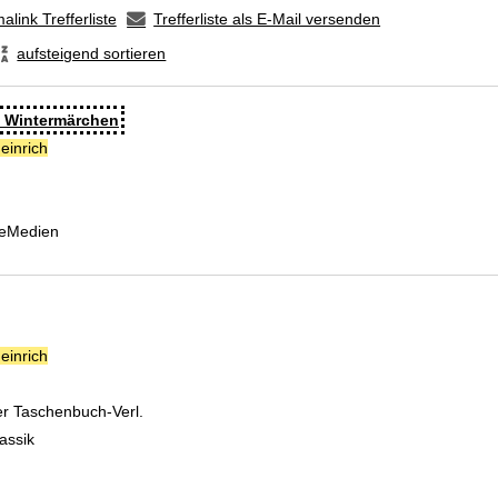
alink Trefferliste
Trefferliste als E-Mail versenden
aufsteigend sortieren
n Wintermärchen
einrich
Suche nach diesem Verfasser
 eMedien
einrich
Suche nach diesem Verfasser
er Taschenbuch-Verl.
assik