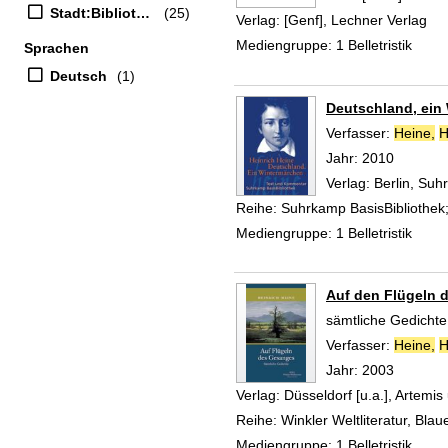
Stadt:Bibliothek
(25)
Verlag:
[Genf], Lechner Verlag
Mediengruppe:
1 Belletristik
Sprachen
Deutsch
(1)
Deutschland, ein
Verfasser:
Heine,
H
Jahr:
2010
Verlag:
Berlin, Su
Reihe:
Suhrkamp BasisBibliothek
Mediengruppe:
1 Belletristik
Auf den Flügeln 
sämtliche Gedichte
Verfasser:
Heine,
H
Jahr:
2003
Verlag:
Düsseldorf [u.a.], Artemis
Reihe:
Winkler Weltliteratur, Blau
Mediengruppe:
1 Belletristik