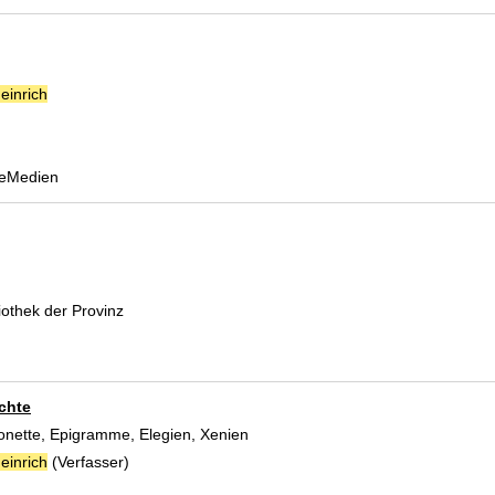
einrich
Suche nach diesem Verfasser
 eMedien
 Verfasser
liothek der Provinz
chte
Sonette, Epigramme, Elegien, Xenien
einrich
(Verfasser)
Suche nach diesem Verfasser