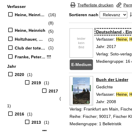
Zur Trefferliste springen
Trefferliste drucken
Perm
Verfasser
Suchfilter
Heine, Heinrich (Verfasser)
(16)
Sortieren nach
(8)
Zu den Suchfiltern springen
Heine, Heinrich
(5)
Suchergebnis
Deutschland - Ei
Holtzhauer, Helmut (Herausgeber)
Verfasser:
Heine,
H
(1)
Jahr:
2017
(1)
Club der toten Dichter (Musikgruppe)
Verlag:
Soto-verlag
Mehr Verfasser-Filter anzeigen
Franke, Peter [Sprecher]
Mediengruppe:
16
E-Medium
Jahr
2020
(1)
Buch der Lieder
2019
(1)
Gedichte
2017
Verfasser:
Heine,
H
(
Jahr:
2008
1)
Verlag:
Frankfurt am Main, Fisch
2016
(1)
Reihe:
Fischer; 90017, Fischer Kl
2013
(1)
Mediengruppe:
1 Belletristik
Mehr Jahr-Filter anzeigen