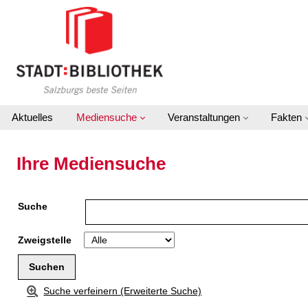
Zu den Suchfiltern springen
Zur Trefferliste springen
Aktuelles
Mediensuche
Veranstaltungen
Fakten
Ihre Mediensuche
Suche
Zweigstelle
Suche verfeinern (Erweiterte Suche)