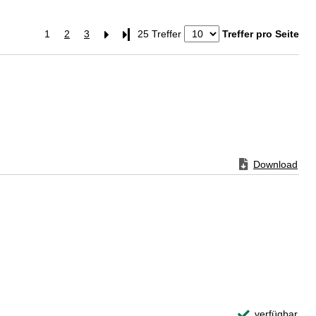
1
2
3
Letzte Seite
25 Treffer
Treffer pro Seite
Zum Download von
Download
Zum
Exemplar-Detail
verfügbar