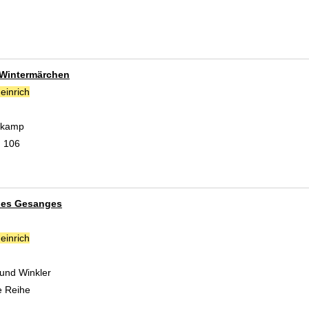
 Wintermärchen
einrich
Suche nach diesem Verfasser
hrkamp
; 106
des Gesanges
einrich
Suche nach diesem Verfasser
 und Winkler
e Reihe