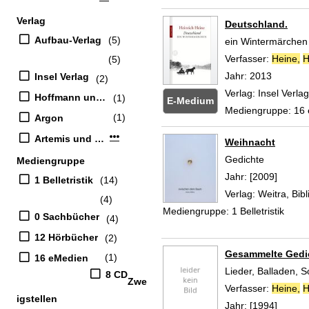
Verlag
Deutschland.
Aufbau-Verlag
(5)
ein Wintermärchen
Verfasser:
Heine,
H
(5)
Jahr:
2013
Insel Verlag
(2)
Verlag:
Insel Verlag
Hoffmann und Campe
(1)
E-Medium
Mediengruppe:
16
(1)
Argon
Mehr Verlag-Filter anzeigen
Artemis und Winkler
Weihnacht
Gedichte
Mediengruppe
Suche nach diesem
Jahr:
[2009]
1 Belletristik
(14)
Verlag:
Weitra, Bib
(4)
Mediengruppe:
1 Belletristik
0 Sachbücher
(4)
12 Hörbücher
(2)
Gesammelte Gedi
(1)
16 eMedien
Lieder, Balladen, 
8 CD
Zwe
Verfasser:
Heine,
H
igstellen
Jahr:
[1994]