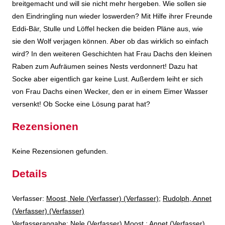
breitgemacht und will sie nicht mehr hergeben. Wie sollen sie
den Eindringling nun wieder loswerden? Mit Hilfe ihrer Freunde
Eddi-Bär, Stulle und Löffel hecken die beiden Pläne aus, wie
sie den Wolf verjagen können. Aber ob das wirklich so einfach
wird? In den weiteren Geschichten hat Frau Dachs den kleinen
Raben zum Aufräumen seines Nests verdonnert! Dazu hat
Socke aber eigentlich gar keine Lust. Außerdem leiht er sich
von Frau Dachs einen Wecker, den er in einem Eimer Wasser
versenkt! Ob Socke eine Lösung parat hat?
Rezensionen
Keine Rezensionen gefunden.
Details
Verfasser:
Suche nach diesem Verfasser
Moost, Nele (Verfasser) (Verfasser)
;
Rudolph, Annet
(Verfasser) (Verfasser)
Verfasserangabe:
Nele (Verfasser) Moost ; Annet (Verfasser)