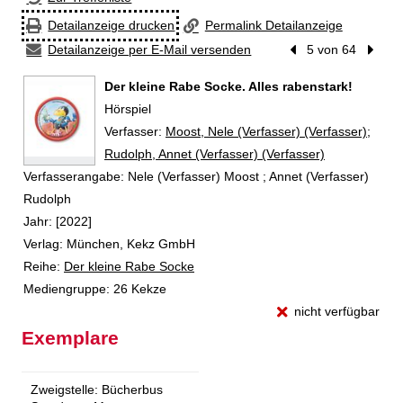
Detailanzeige drucken
Permalink Detailanzeige
Detailanzeige per E-Mail versenden
Vorheriger Treffer
5 von 64
Nächst
Der kleine Rabe Socke. Alles rabenstark!
Hörspiel
Verfasser:
Suche nach diesem Verfasser
Moost, Nele (Verfasser) (Verfasser)
;
Rudolph, Annet (Verfasser) (Verfasser)
Verfasserangabe:
Nele (Verfasser) Moost ; Annet (Verfasser)
Rudolph
Jahr:
[2022]
Verlag:
München, Kekz GmbH
Reihe:
Der kleine Rabe Socke
Mediengruppe:
26 Kekze
nicht verfügbar
Exemplare
Zweigstelle:
Bücherbus