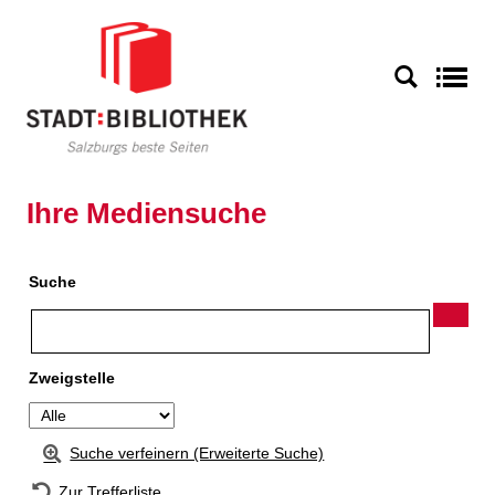
Zur Detailanzeige springen
S
Ihre Mediensuche
Suche
Zweigstelle
Suche verfeinern (Erweiterte Suche)
Zur Trefferliste