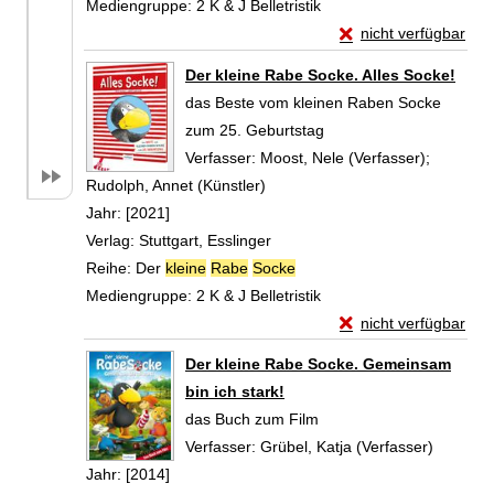
Mediengruppe:
2 K & J Belletristik
Exemplar-Details vo
nicht verfügbar
Zum Download von exte
Der kleine Rabe Socke. Alles Socke!
das Beste vom kleinen Raben Socke
zum 25. Geburtstag
Verfasser:
Moost, Nele (Verfasser)
;
Rudolph, Annet (Künstler)
Suche nach diesem Verfasser
Jahr:
[2021]
Verlag:
Stuttgart, Esslinger
Reihe:
Der
kleine
Rabe
Socke
Mediengruppe:
2 K & J Belletristik
Exemplar-Details von
nicht verfügbar
Zum Download von exte
Der kleine Rabe Socke. Gemeinsam
bin ich stark!
das Buch zum Film
Verfasser:
Grübel, Katja (Verfasser)
Suche n
Jahr:
[2014]