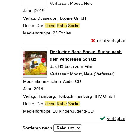
Verfasser:
Moost, Nele
Suche nach diesem V
Jahr:
[2019]
Verlag:
Düsseldorf, Boxine GmbH
Reihe:
Der
kleine
Rabe
Socke
Mediengruppe:
23 Tonies
Exemplar-Details von
nicht verfügbar
Zum Download von exte
Der kleine Rabe Socke. Suche nach
dem verlorenen Schatz
das Hörbuch zum Film
Verfasser:
Moost, Nele (Verfasser)
Suche na
Medienkennzeichen:
Audio-CD
Jahr:
2019
Verlag:
Hamburg, Hörbuch Hamburg HHV GmbH
Reihe:
Der
kleine
Rabe
Socke
Mediengruppe:
10 Kinder/Jugend-CD
Exemplar-Detail
verfügbar
Zum Download von 
Zu den Suchfiltern springen
Sortieren nach