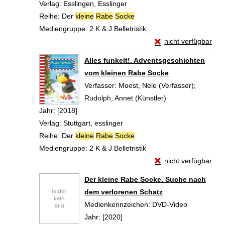
Verlag:
Esslingen, Esslinger
Reihe:
Der
kleine
Rabe
Socke
Mediengruppe:
2 K & J Belletristik
Exemplar-Details vo
nicht verfügbar
Zum Download von exte
Alles funkelt!. Adventsgeschichten
vom kleinen Rabe Socke
Verfasser:
Moost, Nele (Verfasser)
;
Rudolph, Annet (Künstler)
Suche nach diese
Jahr:
[2018]
Verlag:
Stuttgart, esslinger
Reihe:
Der
kleine
Rabe
Socke
Mediengruppe:
2 K & J Belletristik
Exemplar-Details von
nicht verfügbar
Zum Download von exte
Der kleine Rabe Socke. Suche nach
dem verlorenen Schatz
Suche nach diesem Verfasser
Medienkennzeichen:
DVD-Video
Jahr:
[2020]