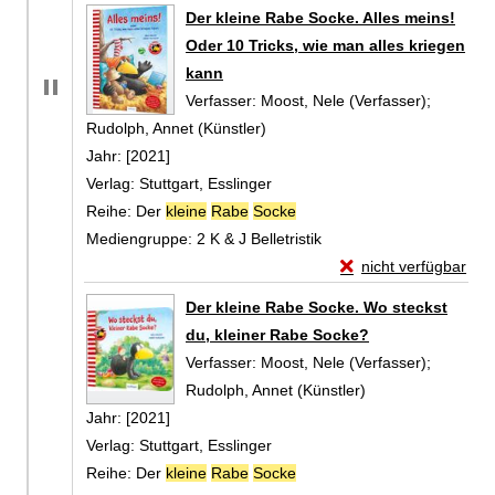
Zum Download von 
Der kleine Rabe Socke. Alles meins!
Oder 10 Tricks, wie man alles kriegen
kann
Verfasser:
Moost, Nele (Verfasser)
;
Rudolph, Annet (Künstler)
Suche nach diesem Verfasser
Jahr:
[2021]
Verlag:
Stuttgart, Esslinger
Reihe:
Der
kleine
Rabe
Socke
Mediengruppe:
2 K & J Belletristik
Exemplar-Details von
nicht verfügbar
Zum Download von exte
Der kleine Rabe Socke. Wo steckst
du, kleiner Rabe Socke?
Verfasser:
Moost, Nele (Verfasser)
;
Rudolph, Annet (Künstler)
Suche nach diese
Jahr:
[2021]
Verlag:
Stuttgart, Esslinger
Reihe:
Der
kleine
Rabe
Socke