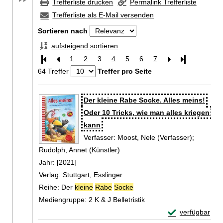
Trefferliste drucken
Permalink Trefferliste
Trefferliste als E-Mail versenden
Sortieren nach
aufsteigend sortieren
1
2
3
4
5
6
7
Letzte Seite
64 Treffer
Treffer pro Seite
Zu den Suchfiltern springen
Suchergebnis
Der kleine Rabe Socke. Alles meins!
Oder 10 Tricks, wie man alles kriegen
kann
Verfasser:
Moost, Nele (Verfasser)
;
Rudolph, Annet (Künstler)
Suche nach diesem Verfasser
Jahr:
[2021]
Verlag:
Stuttgart, Esslinger
Reihe:
Der
kleine
Rabe
Socke
Mediengruppe:
2 K & J Belletristik
Exemplar-Detail
verfügbar