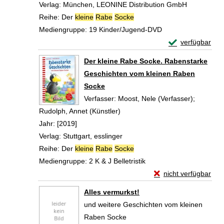
Verlag:
München, LEONINE Distribution GmbH
Reihe:
Der
kleine
Rabe
Socke
Mediengruppe:
19 Kinder/Jugend-DVD
Exemplar-Detail
verfügbar
Zum Download von 
Der kleine Rabe Socke. Rabenstarke
Geschichten vom kleinen Raben
Socke
Verfasser:
Moost, Nele (Verfasser)
;
Rudolph, Annet (Künstler)
Suche nach diesem Verfasser
Jahr:
[2019]
Verlag:
Stuttgart, esslinger
Reihe:
Der
kleine
Rabe
Socke
Mediengruppe:
2 K & J Belletristik
Exemplar-Details vo
nicht verfügbar
Zum Download von exte
Alles vermurkst!
und weitere Geschichten vom kleinen
Raben Socke