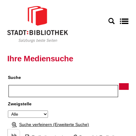
Zu den Suchfiltern springen
Zur Trefferliste springen
S
Ihre Mediensuche
Suche
Zweigstelle
Suche verfeinern (Erweiterte Suche)