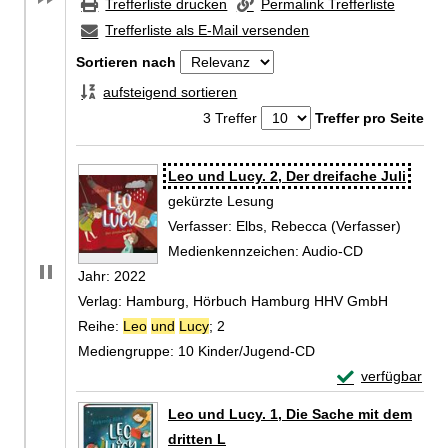
Trefferliste drucken
Permalink Trefferliste
Trefferliste als E-Mail versenden
Sortieren nach
aufsteigend sortieren
3 Treffer
Treffer pro Seite
Zu den Suchfiltern springen
Suchergebnis
Leo und Lucy. 2, Der dreifache Juli
gekürzte Lesung
Verfasser:
Elbs, Rebecca (Verfasser)
Suche 
Medienkennzeichen:
Audio-CD
Jahr:
2022
Verlag:
Hamburg, Hörbuch Hamburg HHV GmbH
Reihe:
Leo
und
Lucy
; 2
Mediengruppe:
10 Kinder/Jugend-CD
Exemplar-Details
verfügbar
Zum Download von 
Leo und Lucy. 1, Die Sache mit dem
dritten L