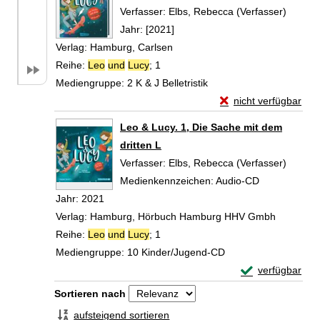
Verfasser:
Elbs, Rebecca (Verfasser)
Suche 
Jahr:
[2021]
Verlag:
Hamburg, Carlsen
Reihe:
Leo
und
Lucy
; 1
Mediengruppe:
2 K & J Belletristik
Exemplar-Details von
nicht verfügbar
Zum Download von exte
Leo & Lucy. 1, Die Sache mit dem
dritten L
Verfasser:
Elbs, Rebecca (Verfasser)
Suche 
Medienkennzeichen:
Audio-CD
Jahr:
2021
Verlag:
Hamburg, Hörbuch Hamburg HHV Gmbh
Reihe:
Leo
und
Lucy
; 1
Mediengruppe:
10 Kinder/Jugend-CD
Exemplar-Detail
verfügbar
Zum Download von 
Zu den Suchfiltern springen
Sortieren nach
aufsteigend sortieren