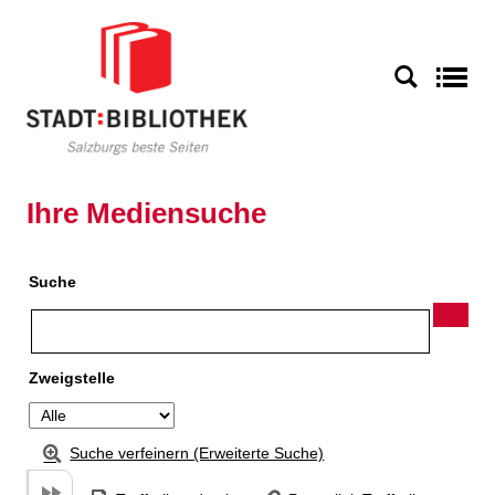
Zu den Suchfiltern springen
Zur Trefferliste springen
S
Ihre Mediensuche
Suche
Zweigstelle
Suche verfeinern (Erweiterte Suche)