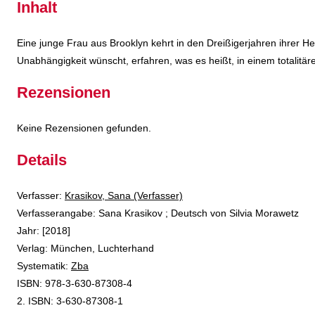
Inhalt
Eine junge Frau aus Brooklyn kehrt in den Dreißigerjahren ihrer H
Unabhängigkeit wünscht, erfahren, was es heißt, in einem totalitär
Rezensionen
Keine Rezensionen gefunden.
Details
Verfasser:
Suche nach diesem Verfasser
Krasikov, Sana (Verfasser)
Verfasserangabe:
Sana Krasikov ; Deutsch von Silvia Morawetz
Jahr:
[2018]
Verlag:
München, Luchterhand
opens in new tab
Diesen Link in neuem Tab öffnen
Systematik:
Suche nach dieser Systematik
Zba
Suche nach diesem Interessenskreis
ISBN:
978-3-630-87308-4
2. ISBN:
3-630-87308-1