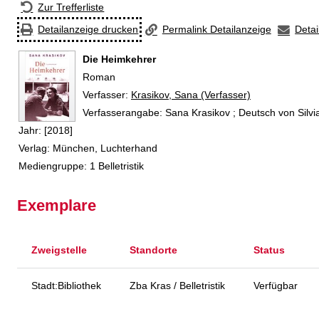
Zur Trefferliste
Detailanzeige drucken
Permalink Detailanzeige
Detai
Die Heimkehrer
Roman
Verfasser:
Suche nach diesem Verfasser
Krasikov, Sana (Verfasser)
Verfasserangabe:
Sana Krasikov ; Deutsch von Silv
Jahr:
[2018]
Verlag:
München, Luchterhand
Mediengruppe:
1 Belletristik
Exemplare
Zweigstelle
Standorte
Status
Stadt:Bibliothek
Zba Kras / Belletristik
Verfügbar