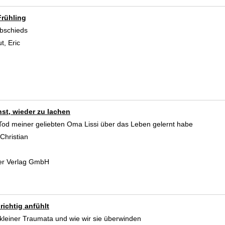
Frühling
Abschieds
t, Eric
Suche nach diesem Verfasser
nst, wieder zu lachen
od meiner geliebten Oma Lissi über das Leben gelernt habe
Christian
Suche nach diesem Verfasser
er Verlag GmbH
richtig anfühlt
kleiner Traumata und wie wir sie überwinden