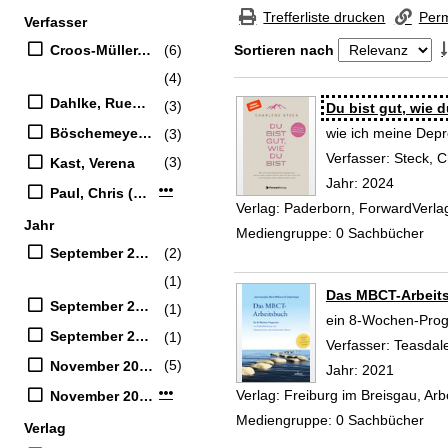
Zur Trefferliste springen
Trefferliste drucken
Perm
Verfasser
Suchfilter
Croos-Müller, Claudia (Verfasser)
(6)
Sortieren nach
(4)
Zu den Suchfiltern springen
Dahlke, Ruediger (Verfasser)
(3)
Suchergebnis
Du bist gut, wie d
Böschemeyer, Uwe (Verfasser)
wie ich meine Depr
(3)
Verfasser:
Steck, C
(3)
Kast, Verena
Jahr:
2024
Mehr Verfasser-Filter anzeigen
Paul, Chris (Verfasser)
Verlag:
Paderborn, ForwardVerla
Jahr
Mediengruppe:
0 Sachbücher
September 2023
(2)
(1)
Das MBCT-Arbeit
September 2022
(1)
ein 8-Wochen-Prog
September 2019
(1)
Verfasser:
Teasdal
(5)
November 2024
Jahr:
2021
Mehr Jahr-Filter anzeigen
Verlag:
Freiburg im Breisgau, Arb
November 2022
Mediengruppe:
0 Sachbücher
Verlag