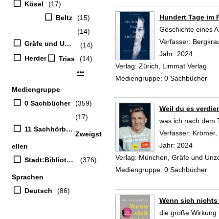
Kösel
(17)
Hundert Tage im 
Beltz
(15)
Geschichte eines 
(14)
Verfasser:
Bergkrau
Gräfe und Unzer Verlag GmbH
(14)
Jahr:
2024
Herder
Trias
(14)
Verlag:
Zürich, Limmat Verlag
Mehr Verlag-Filter anzeigen
Mediengruppe:
0 Sachbücher
Mediengruppe
0 Sachbücher
(359)
Weil du es verdie
(17)
was ich nach dem T
11 Sachhörbücher
Verfasser:
Krömer, 
Zweigst
Jahr:
2024
ellen
Verlag:
München, Gräfe und Unz
Stadt:Bibliothek
(376)
Mediengruppe:
0 Sachbücher
Sprachen
Deutsch
(86)
Wenn sich nichts 
die große Wirkung 