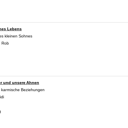
nes Lebens
es kleinen Sohnes
, Rob
Suche nach diesem Verfasser
r und unsere Ahnen
 karmische Beziehungen
idi
Suche nach diesem Verfasser
g