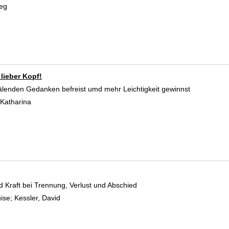
Meg
Suche nach diesem Verfasser
lieber Kopf!
älenden Gedanken befreist umd mehr Leichtigkeit gewinnst
 Katharina
Suche nach diesem Verfasser
 Kraft bei Trennung, Verlust und Abschied
ise
;
Kessler, David
Suche nach diesem Verfasser