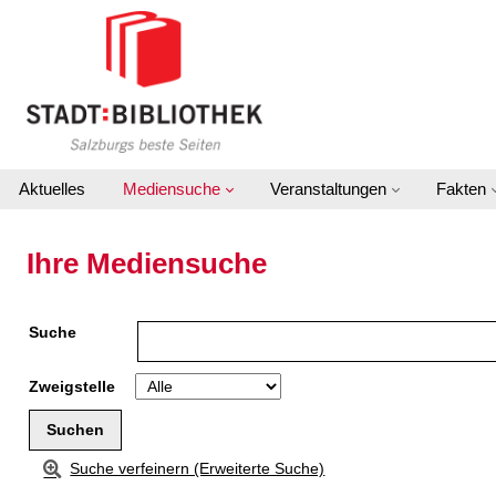
Zu den Suchfiltern springen
Zur Trefferliste springen
Aktuelles
Mediensuche
Veranstaltungen
Fakten
Ihre Mediensuche
Suche
Zweigstelle
Suche verfeinern (Erweiterte Suche)