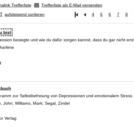
alink Trefferliste
Trefferliste als E-Mail versenden
aufsteigend sortieren
4
5
6
7
8
u bist
ession besiegte und wie du dafür sorgen kannst, dass du gar nicht erst
harlène
Suche nach diesem Verfasser
g
sbuch
ramm zur Selbstbefreiung von Depressionen und emotionalem Stress
e, John
;
Williams, Mark
;
Segal, Zindel
Suche nach diesem Verfasser
or Verlag