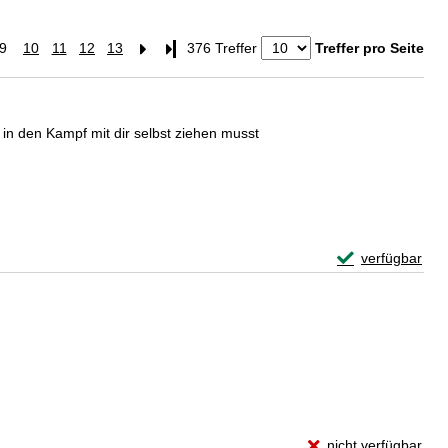
9
10
11
12
13
Letzte Seite
376 Treffer
Treffer pro Seite
 in den Kampf mit dir selbst ziehen musst
Exemplar-Details
verfügbar
Zum Download von 
Exemplar-Details vo
nicht verfügbar