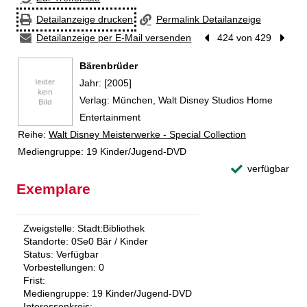
Detailanzeige drucken
Permalink Detailanzeige
Detailanzeige per E-Mail versenden
Vorheriger Treffer
424 von 429
Nächst
Bärenbrüder
Suche nach diesem Verfasser
Jahr:
[2005]
Verlag:
München, Walt Disney Studios Home
Entertainment
Reihe:
Walt Disney Meisterwerke - Special Collection
Mediengruppe:
19 Kinder/Jugend-DVD
verfügbar
Exemplare
Zweigstelle:
Stadt:Bibliothek
Standorte:
0Se0 Bär / Kinder
Status:
Verfügbar
Vorbestellungen:
0
Frist:
Mediengruppe:
19 Kinder/Jugend-DVD
Interessenkreis: