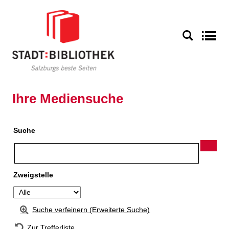
Zur Detailanzeige springen
S
Ihre Mediensuche
Suche
Zweigstelle
Suche verfeinern (Erweiterte Suche)
Zur Trefferliste