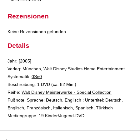
Rezensionen
Keine Rezensionen gefunden.
Details
Suche nach diesem Verfasser
Jahr:
[2005]
Verlag:
München, Walt Disney Studios Home Entertainment
opens in new tab
Diesen Link in neuem Tab öffnen
Systematik:
Suche nach dieser Systematik
0Se0
Suche nach diesem Interessenskreis
Beschreibung:
1 DVD (ca. 82 Min.)
Reihe:
Walt Disney Meisterwerke - Special Collection
Suche nach dieser Beteiligten Person
Fußnote:
Sprache: Deutsch, Englisch ; Untertitel: Deutsch,
Englisch, Französisch, Italienisch, Spanisch, Türkisch
Mediengruppe:
19 Kinder/Jugend-DVD