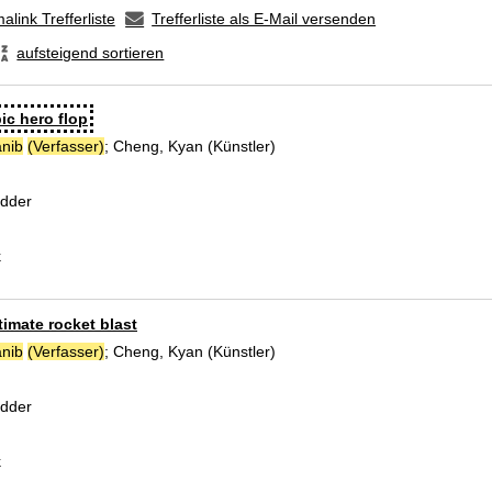
alink Trefferliste
Trefferliste als E-Mail versenden
aufsteigend sortieren
ic hero flop
nib
(Verfasser)
;
Cheng, Kyan (Künstler)
Suche nach diesem Verfasser
dder
k
timate rocket blast
nib
(Verfasser)
;
Cheng, Kyan (Künstler)
Suche nach diesem Verfasser
dder
k