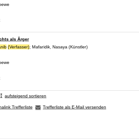
Loewe
k
chts als Ärger
nib
(Verfasser)
;
Mafaridik, Nasaya (Künstler)
Suche nach diesem Verfa
Loewe
k
aufsteigend sortieren
alink Trefferliste
Trefferliste als E-Mail versenden