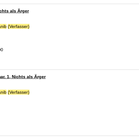
chts als Ärger
nib
(Verfasser)
Suche nach diesem Verfasser
00
r. 1, Nichts als Ärger
nib
(Verfasser)
Suche nach diesem Verfasser