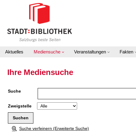
Zu den Suchfiltern springen
Zur Trefferliste springen
Aktuelles
Mediensuche
Veranstaltungen
Fakten
Ihre Mediensuche
Suche
Zweigstelle
Suche verfeinern (Erweiterte Suche)