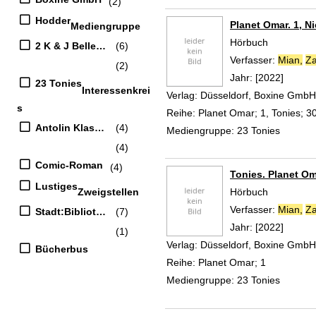
(2)
Hodder
Planet Omar. 1, Ni
Mediengruppe
Hörbuch
2 K & J Belletristik
(6)
Verfasser:
Mian,
Za
(2)
Jahr:
[2022]
23 Tonies
Interessenkrei
Verlag:
Düsseldorf, Boxine GmbH
s
Reihe:
Planet Omar; 1, Tonies; 3
Antolin Klasse 4
(4)
Mediengruppe:
23 Tonies
(4)
Comic-Roman
(4)
Tonies. Planet Oma
Lustiges
Zweigstellen
Hörbuch
Verfasser:
Mian,
Za
Stadt:Bibliothek
(7)
Jahr:
[2022]
(1)
Verlag:
Düsseldorf, Boxine GmbH
Bücherbus
Reihe:
Planet Omar; 1
Mediengruppe:
23 Tonies