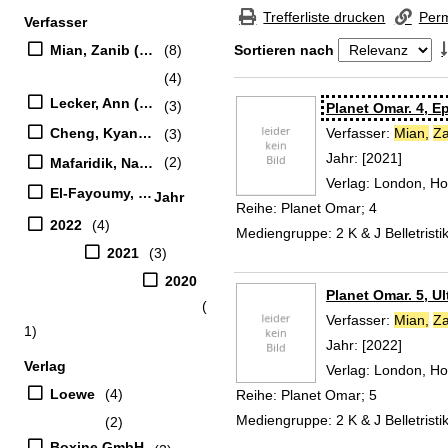
Zur Trefferliste springen
Trefferliste drucken
Perm
Verfasser
Suchfilter
Mian, Zanib (Verfasser)
(8)
Sortieren nach
(4)
Zu den Suchfiltern springen
Lecker, Ann (Übersetzer)
(3)
Suchergebnis
Planet Omar. 4, Ep
Cheng, Kyan (Künstler)
Verfasser:
Mian,
Za
(3)
Jahr:
[2021]
(2)
Mafaridik, Nasaya (Künstler)
Verlag:
London, Ho
El-Fayoumy, Oliver (Erzähler)
Jahr
Reihe:
Planet Omar; 4
2022
(4)
Mediengruppe:
2 K & J Belletristi
2021
(3)
2020
Planet Omar. 5, Ul
(
Verfasser:
Mian,
Za
1)
Jahr:
[2022]
Verlag
Verlag:
London, Ho
Loewe
(4)
Reihe:
Planet Omar; 5
Mediengruppe:
2 K & J Belletristi
(2)
Boxine GmbH