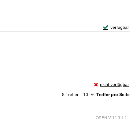
Exemplar-Detail
verfügbar
Zum Download von 
sser
Exemplar-Details von
nicht verfügbar
Zum Download von exte
8 Treffer
Treffer pro Seite
OPEN V 12.0.1.2