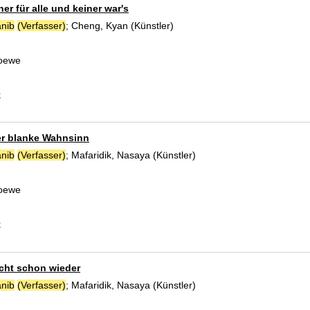
ner für alle und keiner war's
nib
(Verfasser)
;
Cheng, Kyan (Künstler)
Suche nach diesem Verfasser
Loewe
k
er blanke Wahnsinn
nib
(Verfasser)
;
Mafaridik, Nasaya (Künstler)
Suche nach diesem Verfa
Loewe
k
icht schon wieder
nib
(Verfasser)
;
Mafaridik, Nasaya (Künstler)
Suche nach diesem Verfa