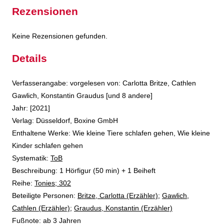
Rezensionen
Keine Rezensionen gefunden.
Details
Suche nach diesem Verfasser
Verfasserangabe:
vorgelesen von: Carlotta Britze, Cathlen
Gawlich, Konstantin Graudus [und 8 andere]
Jahr:
[2021]
Verlag:
Düsseldorf, Boxine GmbH
Enthaltene Werke:
Wie kleine Tiere schlafen gehen
,
Wie kleine
Kinder schlafen gehen
opens in new tab
Diesen Link in neuem Tab öffnen
Systematik:
Suche nach dieser Systematik
ToB
Suche nach diesem Interessenskreis
Beschreibung:
1 Hörfigur (50 min) + 1 Beiheft
Reihe:
Tonies; 302
Beteiligte Personen:
Suche nach dieser Beteiligten Person
Britze, Carlotta (Erzähler)
;
Gawlich,
Cathlen (Erzähler)
;
Graudus, Konstantin (Erzähler)
Fußnote:
ab 3 Jahren