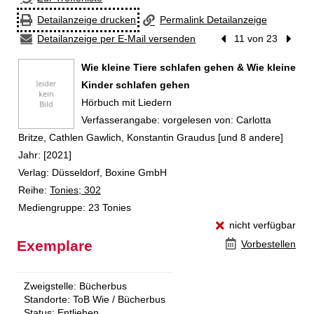
Detailanzeige drucken
Permalink Detailanzeige
Detailanzeige per E-Mail versenden
Vorheriger Treffer
11 von 23
Nächst
Wie kleine Tiere schlafen gehen & Wie kleine
Kinder schlafen gehen
Hörbuch mit Liedern
Suche nach diesem Verfasser
Verfasserangabe:
vorgelesen von: Carlotta
Britze, Cathlen Gawlich, Konstantin Graudus [und 8 andere]
Jahr:
[2021]
Verlag:
Düsseldorf, Boxine GmbH
Reihe:
Tonies; 302
Mediengruppe:
23 Tonies
nicht verfügbar
Exemplare
Vorbestellen
Zweigstelle:
Bücherbus
Standorte:
ToB Wie / Bücherbus
Status:
Entliehen