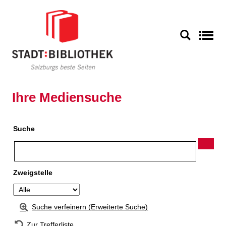
Zur Detailanzeige springen
S
Ihre Mediensuche
Suche
Zweigstelle
Suche verfeinern (Erweiterte Suche)
Zur Trefferliste