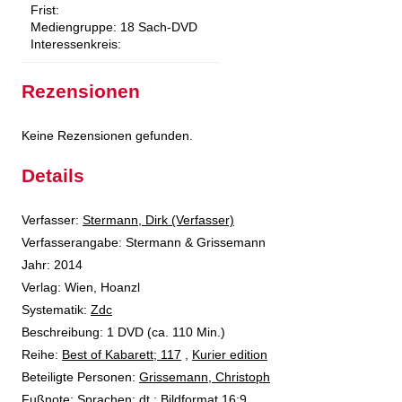
Frist:
Mediengruppe:
18 Sach-DVD
Interessenkreis:
Rezensionen
Keine Rezensionen gefunden.
Details
Verfasser:
Suche nach diesem Verfasser
Stermann, Dirk (Verfasser)
Verfasserangabe:
Stermann & Grissemann
Jahr:
2014
Verlag:
Wien, Hoanzl
opens in new tab
Diesen Link in neuem Tab öffnen
Systematik:
Suche nach dieser Systematik
Zdc
Suche nach diesem Interessenskreis
Beschreibung:
1 DVD (ca. 110 Min.)
Reihe:
Best of Kabarett; 117
,
Kurier edition
Beteiligte Personen:
Suche nach dieser Beteiligten Person
Grissemann, Christoph
Fußnote:
Sprachen: dt.; Bildformat 16:9