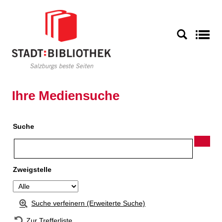
Zur Detailanzeige springen
S
Ihre Mediensuche
Suche
Zweigstelle
Suche verfeinern (Erweiterte Suche)
Zur Trefferliste