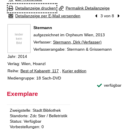
Detailanzeige drucken
Permalink Detailanzeige
Detailanzeige per E-Mail versenden
Vorheriger Treffer
3 von 8
Nächst
Stermann
aufgezeichnet im Orpheum Wien, 2013
Verfasser:
Suche nach diesem Verfasser
Stermann, Dirk (Verfasser)
Verfasserangabe:
Stermann & Grissemann
Jahr:
2014
Verlag:
Wien, Hoanzl
Reihe:
Best of Kabarett; 117
,
Kurier edition
Mediengruppe:
18 Sach-DVD
verfügbar
Exemplare
Zweigstelle:
Stadt:Bibliothek
Standorte:
Zdc Ster / Belletristik
Status:
Verfügbar
Vorbestellungen:
0