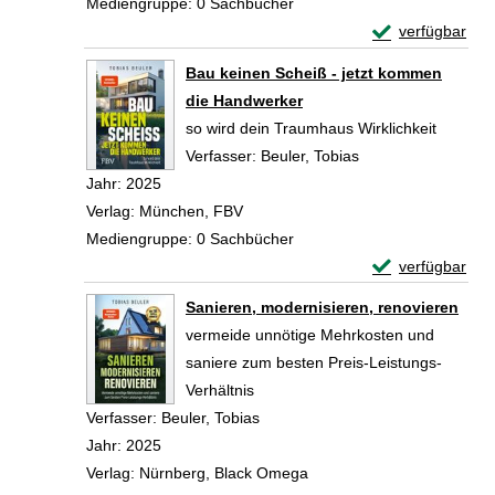
Mediengruppe:
0 Sachbücher
Exemplar-Detail
verfügbar
Zum Download von 
Bau keinen Scheiß - jetzt kommen
die Handwerker
so wird dein Traumhaus Wirklichkeit
Verfasser:
Beuler, Tobias
Suche nach diesem
Jahr:
2025
Verlag:
München, FBV
Mediengruppe:
0 Sachbücher
Exemplar-Detail
verfügbar
Zum Download von 
Sanieren, modernisieren, renovieren
vermeide unnötige Mehrkosten und
saniere zum besten Preis-Leistungs-
Verhältnis
Verfasser:
Beuler, Tobias
Suche nach diesem Verfasser
Jahr:
2025
Verlag:
Nürnberg, Black Omega