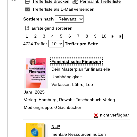
Trefferliste drucken
Permalink Trefferliste
Trefferliste als E-Mail versenden
Sortieren nach
aufsteigend sortieren
1
2
3
4
5
6
7
8
9
10
Letzte Se
4724 Treffer
Treffer pro Seite
Zu den Suchfiltern springen
Suchergebnis
Feministische Finanzen
Dein Masterplan für finanzielle
Unabhängigkeit
Verfasser:
Lührs, Leo
Suche nach diesem Ve
Jahr:
2025
Verlag:
Hamburg, Rowohlt Taschenbuch Verlag
Mediengruppe:
0 Sachbücher
Exemplar-Details vo
nicht verfügbar
Zum Download von exte
NLP
mentale Ressourcen nutzen