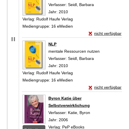
Verfasser:
Seidl, Barbara
Suche nach diesem
Jahr:
2010
Verlag:
Rudolf Haufe Verlag
Mediengruppe:
16 eMedien
Exemplar-Details vo
nicht verfügbar
Zum Download von exte
NLP
mentale Ressourcen nutzen
Verfasser:
Seidl, Barbara
Suche nach diesem
Jahr:
2010
Verlag:
Rudolf Haufe Verlag
Mediengruppe:
16 eMedien
Exemplar-Details vo
nicht verfügbar
Zum Download von exte
Byron Katie über
Selbstverwirklichung
Verfasser:
Katie, Byron
Suche nach diesem V
Jahr:
2006
Verlag:
PeP eBooks