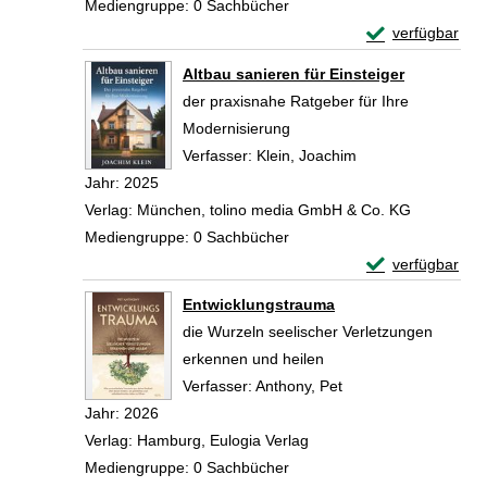
Mediengruppe:
0 Sachbücher
Exemplar-Detail
verfügbar
Zum Download von 
Altbau sanieren für Einsteiger
der praxisnahe Ratgeber für Ihre
Modernisierung
Verfasser:
Klein, Joachim
Suche nach diesem
Jahr:
2025
Verlag:
München, tolino media GmbH & Co. KG
Mediengruppe:
0 Sachbücher
Exemplar-Details
verfügbar
Zum Download von 
Entwicklungstrauma
die Wurzeln seelischer Verletzungen
erkennen und heilen
Verfasser:
Anthony, Pet
Suche nach diesem V
Jahr:
2026
Verlag:
Hamburg, Eulogia Verlag
Mediengruppe:
0 Sachbücher