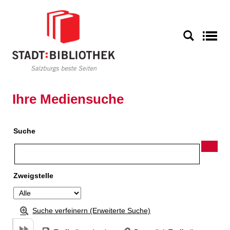
Zu den Suchfiltern springen
Zur Trefferliste springen
S
Ihre Mediensuche
Suche
Zweigstelle
Suche verfeinern (Erweiterte Suche)