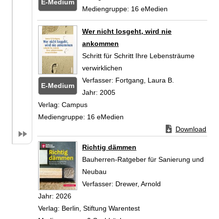
E-Medium
Mediengruppe:
16 eMedien
Zum
Wer nicht losgeht, wird nie
ankommen
Schritt für Schritt Ihre Lebensträume
verwirklichen
Verfasser:
Fortgang, Laura B.
Suche nach di
E-Medium
Jahr:
2005
Verlag:
Campus
Mediengruppe:
16 eMedien
Zum Download von
Download
Zum
Richtig dämmen
Bauherren-Ratgeber für Sanierung und
Neubau
Verfasser:
Drewer, Arnold
Suche nach diesem
Jahr:
2026
Verlag:
Berlin, Stiftung Warentest