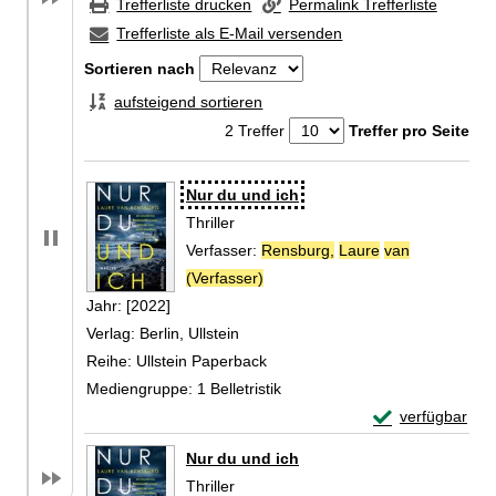
Trefferliste drucken
Permalink Trefferliste
Trefferliste als E-Mail versenden
Sortieren nach
aufsteigend sortieren
2 Treffer
Treffer pro Seite
Zu den Suchfiltern springen
Suchergebnis
Nur du und ich
Thriller
Verfasser:
Rensburg,
Laure
van
(Verfasser)
Suche nach diesem Verfasser
Jahr:
[2022]
Verlag:
Berlin, Ullstein
Reihe:
Ullstein Paperback
Mediengruppe:
1 Belletristik
Exemplar-Detail
verfügbar
Zum Download von 
Nur du und ich
Thriller