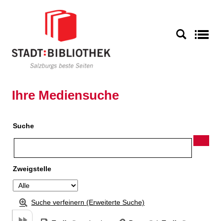
Zu den Suchfiltern springen
Zur Trefferliste springen
S
Ihre Mediensuche
Suche
Zweigstelle
Suche verfeinern (Erweiterte Suche)