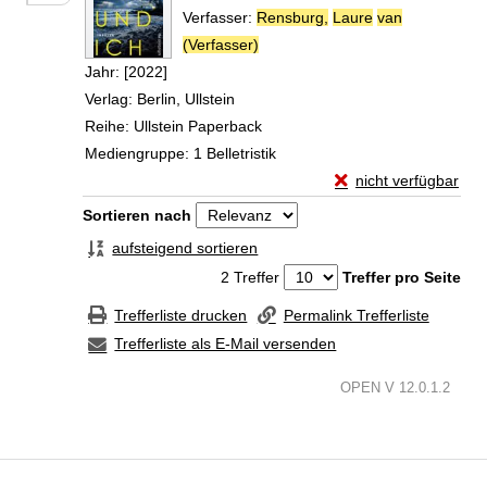
Verfasser:
Rensburg,
Laure
van
(Verfasser)
Suche nach diesem Verfasser
Jahr:
[2022]
Verlag:
Berlin, Ullstein
Reihe:
Ullstein Paperback
Mediengruppe:
1 Belletristik
Exemplar-Details vo
nicht verfügbar
Zum Download von exte
Zu den Suchfiltern springen
Sortieren nach
aufsteigend sortieren
2 Treffer
Treffer pro Seite
Trefferliste drucken
Permalink Trefferliste
Trefferliste als E-Mail versenden
OPEN V 12.0.1.2