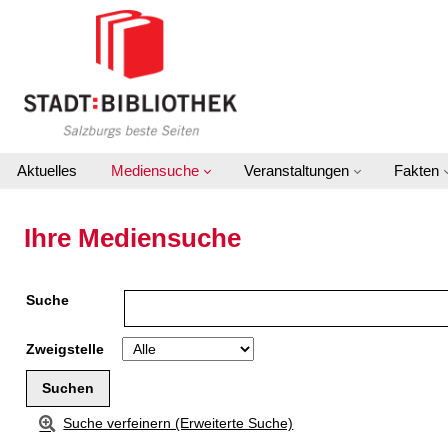
Zu den Suchfiltern springen
Zur Trefferliste springen
Aktuelles
Mediensuche
Veranstaltungen
Fakten
Ihre Mediensuche
Suche
Zweigstelle
Suche verfeinern (Erweiterte Suche)