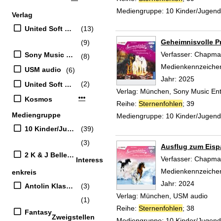
Mediengruppe:
10 Kinder/Jugen
Verlag
United Soft Media Verlag GmbH
(13)
Geheimnisvolle P
(9)
Verfasser:
Chapman
Sony Music Entertainment
(8)
Medienkennzeiche
USM audio
(6)
Jahr:
2025
(2)
United Soft Media
Verlag:
München, Sony Music Ent
Mehr Verlag-Filter anzeigen
Kosmos
Reihe:
Sternenfohlen
; 39
Mediengruppe
Mediengruppe:
10 Kinder/Jugen
10 Kinder/Jugend-CD
(39)
(3)
Ausflug zum Eisp
2 K & J Belletristik
Verfasser:
Chapman
Interess
Medienkennzeiche
enkreis
Jahr:
2024
Antolin Klasse 3
(3)
Verlag:
München, USM audio
(1)
Reihe:
Sternenfohlen
; 38
Fantasy
Zweigstellen
Mediengruppe:
10 Kinder/Jugen