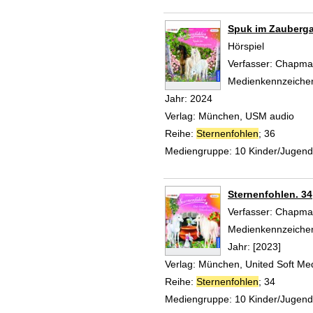
Spuk im Zauberga
Hörspiel
Verfasser:
Chapman
Medienkennzeiche
Jahr:
2024
Verlag:
München, USM audio
Reihe:
Sternenfohlen
; 36
Mediengruppe:
10 Kinder/Jugen
Sternenfohlen. 34
Verfasser:
Chapman
Medienkennzeiche
Jahr:
[2023]
Verlag:
München, United Soft Me
Reihe:
Sternenfohlen
; 34
Mediengruppe:
10 Kinder/Jugen