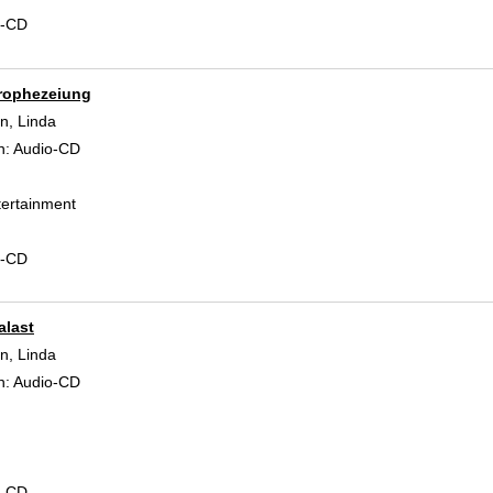
d-CD
rophezeiung
, Linda
Suche nach diesem Verfasser
n:
Audio-CD
ertainment
d-CD
alast
, Linda
Suche nach diesem Verfasser
n:
Audio-CD
d-CD