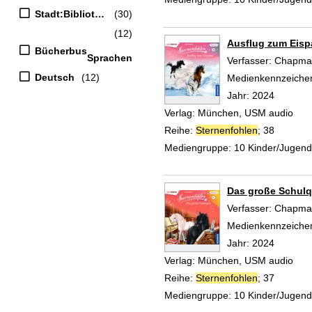
Stadt:Bibliothek
(30)
(12)
Ausflug zum Eisp
Bücherbus
Sprachen
Verfasser:
Chapman
Deutsch
(12)
Medienkennzeiche
Jahr:
2024
Verlag:
München, USM audio
Reihe:
Sternenfohlen
; 38
Mediengruppe:
10 Kinder/Jugen
Das große Schulq
Verfasser:
Chapman
Medienkennzeiche
Jahr:
2024
Verlag:
München, USM audio
Reihe:
Sternenfohlen
; 37
Mediengruppe:
10 Kinder/Jugen