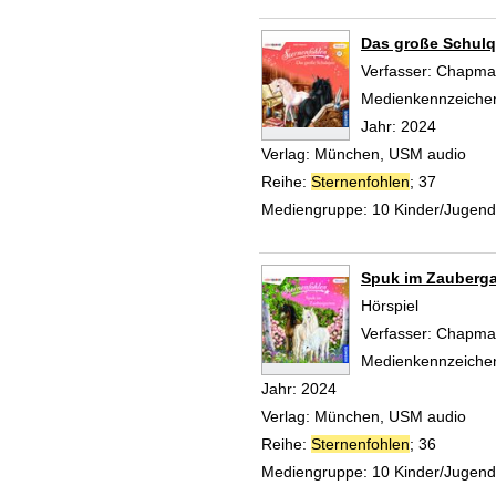
Das große Schulq
Verfasser:
Chapman
Medienkennzeiche
Jahr:
2024
Verlag:
München, USM audio
Reihe:
Sternenfohlen
; 37
Mediengruppe:
10 Kinder/Jugen
Spuk im Zauberga
Hörspiel
Verfasser:
Chapman
Medienkennzeiche
Jahr:
2024
Verlag:
München, USM audio
Reihe:
Sternenfohlen
; 36
Mediengruppe:
10 Kinder/Jugen