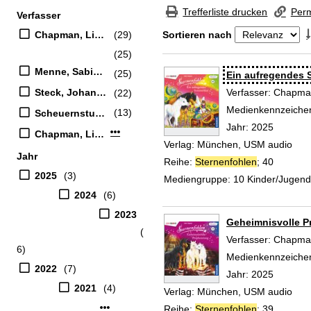
Zur Trefferliste springen
Trefferliste drucken
Perm
Verfasser
Suchfilter
Chapman, Linda (Verfasser)
(29)
Sortieren nach
(25)
Zu den Suchfiltern springen
Menne, Sabine (Erzähler)
(25)
Suchergebnis
Ein aufregendes 
Steck, Johannes (Erzähler)
Verfasser:
Chapman
(22)
Medienkennzeiche
(13)
Scheuernstuhl, Manuel (Erzähler)
Jahr:
2025
Mehr Verfasser-Filter anzeigen
Chapman, Linda
Verlag:
München, USM audio
Jahr
Reihe:
Sternenfohlen
; 40
2025
(3)
Mediengruppe:
10 Kinder/Jugen
2024
(6)
2023
Geheimnisvolle P
(
Verfasser:
Chapman
6)
Medienkennzeiche
2022
(7)
Jahr:
2025
2021
(4)
Verlag:
München, USM audio
Mehr Jahr-Filter anzeigen
Reihe:
Sternenfohlen
; 39