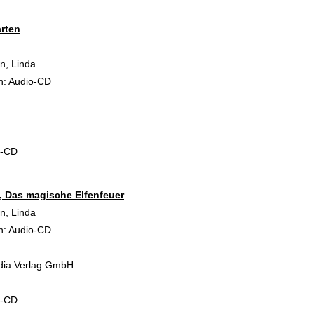
rten
, Linda
Suche nach diesem Verfasser
n:
Audio-CD
d-CD
, Das magische Elfenfeuer
, Linda
Suche nach diesem Verfasser
n:
Audio-CD
dia Verlag GmbH
d-CD