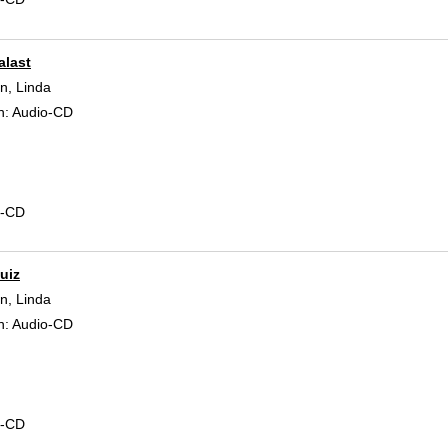
alast
, Linda
Suche nach diesem Verfasser
n:
Audio-CD
d-CD
uiz
, Linda
Suche nach diesem Verfasser
n:
Audio-CD
d-CD