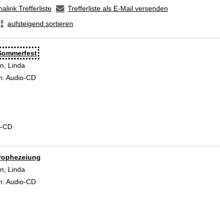
alink Trefferliste
Trefferliste als E-Mail versenden
aufsteigend sortieren
Sommerfest
, Linda
Suche nach diesem Verfasser
n:
Audio-CD
d-CD
rophezeiung
, Linda
Suche nach diesem Verfasser
n:
Audio-CD