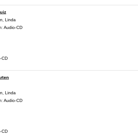
uiz
, Linda
Suche nach diesem Verfasser
n:
Audio-CD
d-CD
rten
, Linda
Suche nach diesem Verfasser
n:
Audio-CD
d-CD