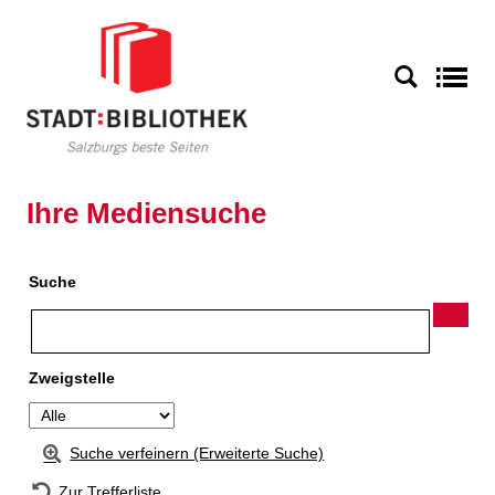
Zur Detailanzeige springen
S
Ihre Mediensuche
Suche
Zweigstelle
Suche verfeinern (Erweiterte Suche)
Zur Trefferliste