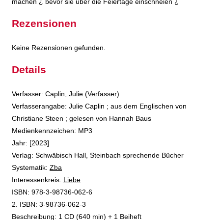
machen ¿ bevor sie über die Feiertage einschneien ¿
Rezensionen
Keine Rezensionen gefunden.
Details
Verfasser:
Suche nach diesem Verfasser
Caplin, Julie (Verfasser)
Verfasserangabe:
Julie Caplin ; aus dem Englischen von
Christiane Steen ; gelesen von Hannah Baus
Medienkennzeichen:
MP3
Jahr:
[2023]
Verlag:
Schwäbisch Hall, Steinbach sprechende Bücher
opens in new tab
Diesen Link in neuem Tab öffnen
Systematik:
Suche nach dieser Systematik
Zba
Interessenkreis:
Suche nach diesem Interessenskreis
Liebe
ISBN:
978-3-98736-062-6
2. ISBN:
3-98736-062-3
Beschreibung:
1 CD (640 min) + 1 Beiheft