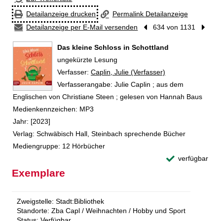
Detailanzeige drucken
Permalink Detailanzeige
Detailanzeige per E-Mail versenden
Vorheriger Treffer
634 von 1131
Nächst
Das kleine Schloss in Schottland
ungekürzte Lesung
Verfasser:
Suche nach diesem Verfasser
Caplin, Julie (Verfasser)
Verfasserangabe:
Julie Caplin ; aus dem
Englischen von Christiane Steen ; gelesen von Hannah Baus
Medienkennzeichen:
MP3
Jahr:
[2023]
Verlag:
Schwäbisch Hall, Steinbach sprechende Bücher
Mediengruppe:
12 Hörbücher
verfügbar
Exemplare
Zweigstelle:
Stadt:Bibliothek
Standorte:
Zba Capl / Weihnachten / Hobby und Sport
Status:
Verfügbar