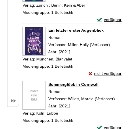
Verlag:
Zürich ; Berlin, Kein & Aber
Mediengruppe:
1 Belletristik
Exemplar-Detail
verfügbar
Zum Download von 
Ein letzter erster Augenblick
Roman
Verfasser:
Miller, Holly (Verfasser)
Suche nac
Jahr:
[2021]
Verlag:
München, Blanvalet
Mediengruppe:
1 Belletristik
Exemplar-Details von
nicht verfügbar
Zum Download von exte
Sommerglück in Cornwall
Roman
Verfasser:
Willett, Marcia (Verfasser)
Suche n
Jahr:
[2021]
Verlag:
Köln, Lübbe
Mediengruppe:
1 Belletristik
Exemplar-Detail
verfügbar