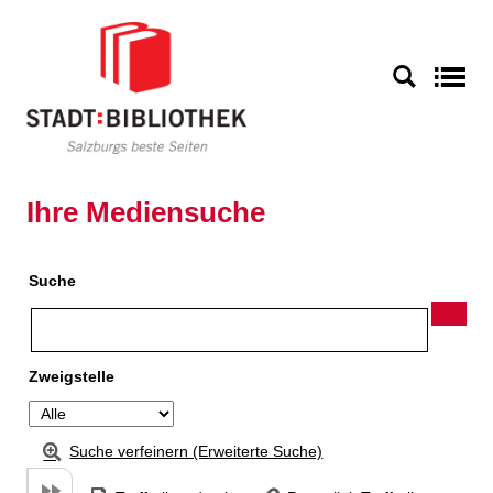
Zu den Suchfiltern springen
Zur Trefferliste springen
S
Ihre Mediensuche
Suche
Zweigstelle
Suche verfeinern (Erweiterte Suche)