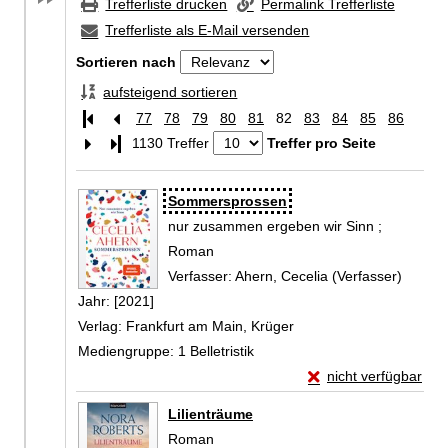
Trefferliste drucken
Permalink Trefferliste
Trefferliste als E-Mail versenden
Sortieren nach
aufsteigend sortieren
77
78
79
80
81
82
83
84
85
86
Letzte Seite
1130 Treffer
Treffer pro Seite
Zu den Suchfiltern springen
Suchergebnis
Sommersprossen
nur zusammen ergeben wir Sinn ;
Roman
Verfasser:
Ahern, Cecelia (Verfasser)
Suche 
Jahr:
[2021]
Verlag:
Frankfurt am Main, Krüger
Mediengruppe:
1 Belletristik
Exemplar-Details v
nicht verfügbar
Zum Download von exte
Lilienträume
Roman