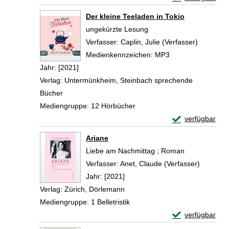
Zum Download von 
Der kleine Teeladen in Tokio
ungekürzte Lesung
Verfasser:
Caplin, Julie (Verfasser)
Suche na
Medienkennzeichen:
MP3
Jahr:
[2021]
Verlag:
Untermünkheim, Steinbach sprechende
Bücher
Mediengruppe:
12 Hörbücher
Exemplar-Detail
verfügbar
Zum Download von 
Ariane
Liebe am Nachmittag ; Roman
Verfasser:
Anet, Claude (Verfasser)
Suche na
Jahr:
[2021]
Verlag:
Zürich, Dörlemann
Mediengruppe:
1 Belletristik
Exemplar-Detail
verfügbar
Zum Download von 