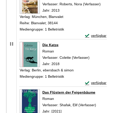
Verfasser:
Roberts, Nora (Verfasser)
Suche n
Jahr:
2013
Verlag:
München, Blanvalet
Reihe:
Blanvalet; 38144
Mediengruppe:
1 Belletristik
Exemplar-Detail
verfügbar
Zum Download von 
Die Katze
Roman
Verfasser:
Colette (Verfasser)
Suche nach di
Jahr:
2018
Verlag:
Berlin, ebersbach & simon
Mediengruppe:
1 Belletristik
Exemplar-Detail
verfügbar
Zum Download von 
Das Flüstern der Feigenbäume
Roman
Verfasser:
Shafak, Elif (Verfasser)
Suche nac
Jahr:
[2021]