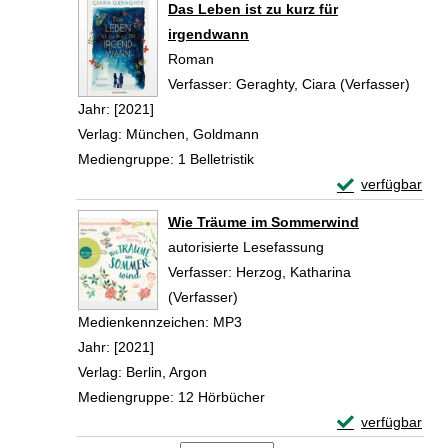
Das Leben ist zu kurz für
irgendwann
Roman
Verfasser:
Geraghty, Ciara (Verfasser)
Suche
Jahr:
[2021]
Verlag:
München, Goldmann
Mediengruppe:
1 Belletristik
Exemplar-Detail
verfügbar
Zum Download von 
Wie Träume im Sommerwind
autorisierte Lesefassung
Verfasser:
Herzog, Katharina
(Verfasser)
Suche nach diesem Verfasser
Medienkennzeichen:
MP3
Jahr:
[2021]
Verlag:
Berlin, Argon
Mediengruppe:
12 Hörbücher
Exemplar-Detai
verfügbar