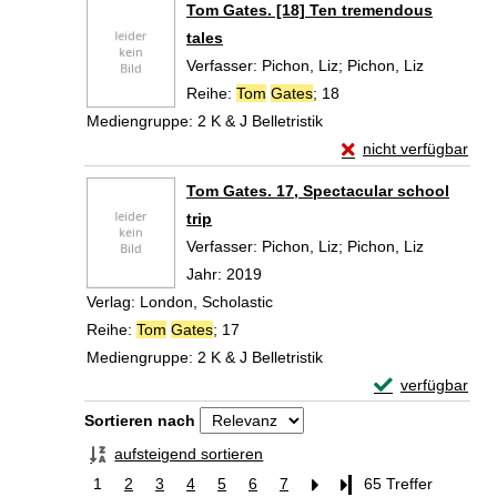
Tom Gates. [18] Ten tremendous
tales
Verfasser:
Pichon, Liz
;
Pichon, Liz
Suche nac
Reihe:
Tom
Gates
; 18
Mediengruppe:
2 K & J Belletristik
Exemplar-Details vo
nicht verfügbar
Zum Download von exte
Tom Gates. 17, Spectacular school
trip
Verfasser:
Pichon, Liz
;
Pichon, Liz
Suche nac
Jahr:
2019
Verlag:
London, Scholastic
Reihe:
Tom
Gates
; 17
Mediengruppe:
2 K & J Belletristik
Exemplar-Detail
verfügbar
Zum Download von 
Zu den Suchfiltern springen
Sortieren nach
aufsteigend sortieren
1
2
3
4
5
6
7
Letzte Seite
65 Treffer