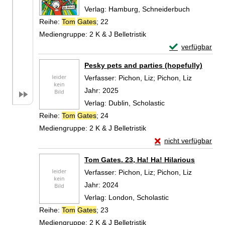
Verlag:
Hamburg, Schneiderbuch
Reihe:
Tom
Gates
; 22
Mediengruppe:
2 K & J Belletristik
Exemplar-Detail
verfügbar
Zum Download von 
Pesky pets and parties (hopefully)
Verfasser:
Pichon, Liz
;
Pichon, Liz
Suche nac
Jahr:
2025
Verlag:
Dublin, Scholastic
Reihe:
Tom
Gates
; 24
Mediengruppe:
2 K & J Belletristik
Exemplar-Details von
nicht verfügbar
Zum Download von exte
Tom Gates. 23, Ha! Ha! Hilarious
Verfasser:
Pichon, Liz
;
Pichon, Liz
Suche nac
Jahr:
2024
Verlag:
London, Scholastic
Reihe:
Tom
Gates
; 23
Mediengruppe:
2 K & J Belletristik