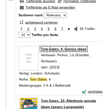
Trefferliste drucken
Permalink Trefferliste
Trefferliste als E-Mail versenden
Sortieren nach
aufsteigend sortieren
1
2
3
4
5
6
7
Letzte Seite
65 Treffer
Treffer pro Seite
Zu den Suchfiltern springen
Suchergebnis
Tom Gates. 4, Genius ideas
Verfasser:
Pichon, Liz (Künstler,
Verfasser)
Suche nach diesem Verfasser
Jahr:
[2019]
Verlag:
London, Scholastic
Reihe:
Tom
Gates
; 4
Mediengruppe:
2 K & J Belletristik
Exemplar-Detail
verfügbar
Zum Download von 
Tom Gates. 23, Allerbeste geniale
Ideen (gegen Langeweile)