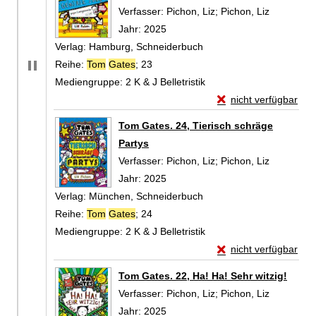
Verfasser:
Pichon, Liz
;
Pichon, Liz
Suche nac
Jahr:
2025
Verlag:
Hamburg, Schneiderbuch
Reihe:
Tom
Gates
; 23
Mediengruppe:
2 K & J Belletristik
Exemplar-Details von
nicht verfügbar
Zum Download von exte
Tom Gates. 24, Tierisch schräge
Partys
Verfasser:
Pichon, Liz
;
Pichon, Liz
Suche nac
Jahr:
2025
Verlag:
München, Schneiderbuch
Reihe:
Tom
Gates
; 24
Mediengruppe:
2 K & J Belletristik
Exemplar-Details von
nicht verfügbar
Zum Download von exte
Tom Gates. 22, Ha! Ha! Sehr witzig!
Verfasser:
Pichon, Liz
;
Pichon, Liz
Suche nac
Jahr:
2025