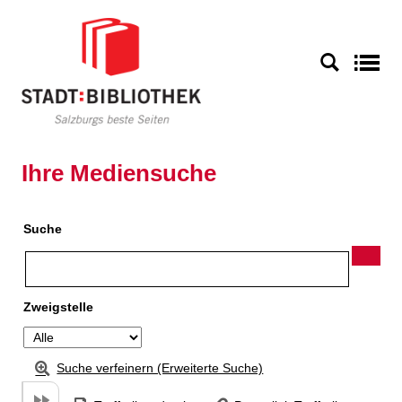
Zu den Suchfiltern springen
Zur Trefferliste springen
S
Ihre Mediensuche
Suche
Zweigstelle
Suche verfeinern (Erweiterte Suche)