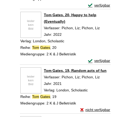
Exemplar-Detail
verfügbar
Zum Download von 
Tom Gates. 20, Happy to help
(Eventually)
Verfasser:
Pichon, Liz
;
Pichon, Liz
Suche nac
Jahr:
2022
Verlag:
London, Scholastic
Reihe:
Tom
Gates
; 20
Mediengruppe:
2 K & J Belletristik
Exemplar-Detail
verfügbar
Zum Download von 
Tom Gates. 19, Random acts of fun
Verfasser:
Pichon, Liz
;
Pichon, Liz
Suche nac
Jahr:
2021
Verlag:
London, Scholastic
Reihe:
Tom
Gates
; 19
Mediengruppe:
2 K & J Belletristik
Exemplar-Details vo
nicht verfügbar
Zum Download von exte