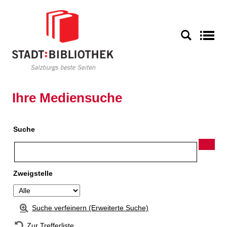
Zur Detailanzeige springen
S
Ihre Mediensuche
Suche
Zweigstelle
Suche verfeinern (Erweiterte Suche)
Zur Trefferliste