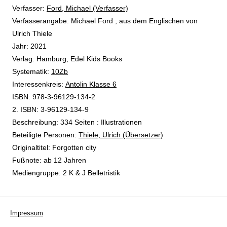
Verfasser:
Suche nach diesem Verfasser
Ford, Michael (Verfasser)
Verfasserangabe:
Michael Ford ; aus dem Englischen von
Ulrich Thiele
Jahr:
2021
Verlag:
Hamburg, Edel Kids Books
opens in new tab
Diesen Link in neuem Tab öffnen
Systematik:
Suche nach dieser Systematik
10Zb
Interessenkreis:
Suche nach diesem Interessenskreis
Antolin Klasse 6
ISBN:
978-3-96129-134-2
2. ISBN:
3-96129-134-9
Beschreibung:
334 Seiten : Illustrationen
Beteiligte Personen:
Suche nach dieser Beteiligten Person
Thiele, Ulrich (Übersetzer)
Originaltitel:
Forgotten city
Fußnote:
ab 12 Jahren
Mediengruppe:
2 K & J Belletristik
Impressum