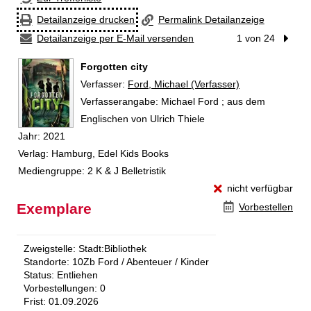
Detailanzeige drucken
Permalink Detailanzeige
Detailanzeige per E-Mail versenden
1 von 24
Nächst
Forgotten city
Verfasser:
Suche nach diesem Verfasser
Ford, Michael (Verfasser)
Verfasserangabe:
Michael Ford ; aus dem
Englischen von Ulrich Thiele
Jahr:
2021
Verlag:
Hamburg, Edel Kids Books
Mediengruppe:
2 K & J Belletristik
nicht verfügbar
Exemplare
Vorbestellen
Zweigstelle:
Stadt:Bibliothek
Standorte:
10Zb Ford / Abenteuer / Kinder
Status:
Entliehen
Vorbestellungen:
0
Frist:
01.09.2026