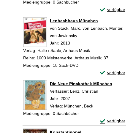
Mediengruppe:
0 Sachbücher
Exemplar-Detail
verfügbar
Zum Download von 
Lenbachhaus München
von Stuck, Marc, von Lenbach, Münter,
von Jawlensky
Suche nach diesem Verfasser
Jahr:
2013
Verlag:
Halle / Saale, Arthaus Musik
Reihe:
1000 Meisterwerke, Arthaus Musik; 37
Mediengruppe:
18 Sach-DVD
Exemplar-Detai
verfügbar
Zum Download von 
Die Neue Pinakothek München
Verfasser:
Lenz, Christian
Suche nach diese
Jahr:
2007
Verlag:
München, Beck
Mediengruppe:
0 Sachbücher
Exemplar-Detai
verfügbar
Zum Download von 
Konstantinopel