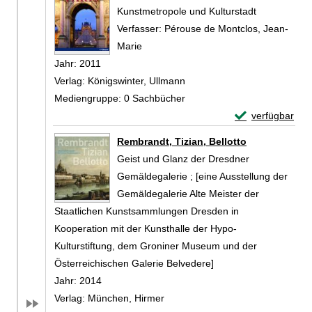
Kunstmetropole und Kulturstadt
Verfasser:
Pérouse de Montclos, Jean-
Marie
Suche nach diesem Verfasser
Jahr:
2011
Verlag:
Königswinter, Ullmann
Mediengruppe:
0 Sachbücher
Exemplar-Detail
verfügbar
Zum Download von 
Rembrandt, Tizian, Bellotto
Geist und Glanz der Dresdner
Gemäldegalerie ; [eine Ausstellung der
Gemäldegalerie Alte Meister der
Staatlichen Kunstsammlungen Dresden in
Kooperation mit der Kunsthalle der Hypo-
Kulturstiftung, dem Groniner Museum und der
Österreichischen Galerie Belvedere]
Suche nach diesem Verfasser
Jahr:
2014
Verlag:
München, Hirmer