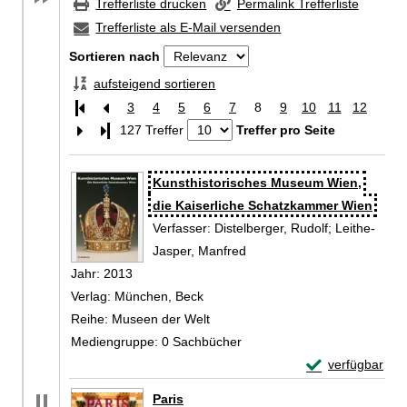
Trefferliste drucken
Permalink Trefferliste
Trefferliste als E-Mail versenden
Sortieren nach
aufsteigend sortieren
3
4
5
6
7
8
9
10
11
12
Letzte Seite
127 Treffer
Treffer pro Seite
Zu den Suchfiltern springen
Suchergebnis
Kunsthistorisches Museum Wien,
die Kaiserliche Schatzkammer Wien
Verfasser:
Distelberger, Rudolf
;
Leithe-
Jasper, Manfred
Suche nach diesem Verfass
Jahr:
2013
Verlag:
München, Beck
Reihe:
Museen der Welt
Mediengruppe:
0 Sachbücher
Exemplar-Detail
verfügbar
Zum Download von 
Paris