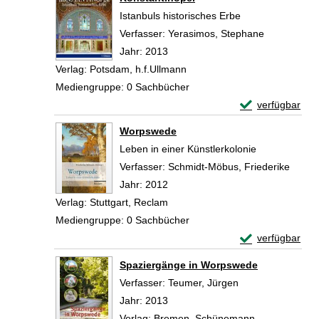
Istanbuls historisches Erbe
Verfasser:
Yerasimos, Stephane
Suche nach 
Jahr:
2013
Verlag:
Potsdam, h.f.Ullmann
Mediengruppe:
0 Sachbücher
Exemplar-Detail
verfügbar
Zum Download von 
Worpswede
Leben in einer Künstlerkolonie
Verfasser:
Schmidt-Möbus, Friederike
Suche
Jahr:
2012
Verlag:
Stuttgart, Reclam
Mediengruppe:
0 Sachbücher
Exemplar-Detai
verfügbar
Zum Download von 
Spaziergänge in Worpswede
Verfasser:
Teumer, Jürgen
Suche nach diese
Jahr:
2013
Verlag:
Bremen, Schünemann