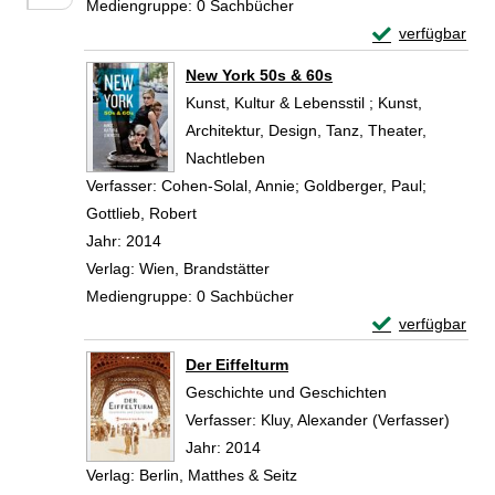
Mediengruppe:
0 Sachbücher
Exemplar-Detail
verfügbar
Zum Download von 
New York 50s & 60s
Kunst, Kultur & Lebensstil ; Kunst,
Architektur, Design, Tanz, Theater,
Nachtleben
Verfasser:
Cohen-Solal, Annie
;
Goldberger, Paul
;
Gottlieb, Robert
Suche nach diesem Verfasser
Jahr:
2014
Verlag:
Wien, Brandstätter
Mediengruppe:
0 Sachbücher
Exemplar-Detail
verfügbar
Zum Download von 
Der Eiffelturm
Geschichte und Geschichten
Verfasser:
Kluy, Alexander (Verfasser)
Suche
Jahr:
2014
Verlag:
Berlin, Matthes & Seitz