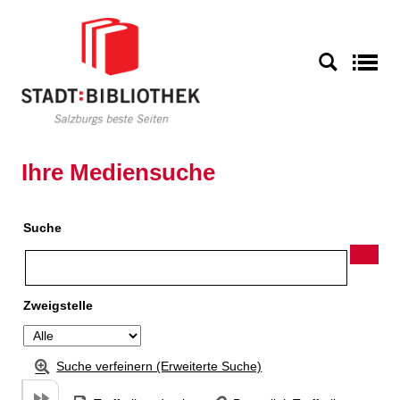
Zu den Suchfiltern springen
Zur Trefferliste springen
S
Ihre Mediensuche
Suche
Zweigstelle
Suche verfeinern (Erweiterte Suche)