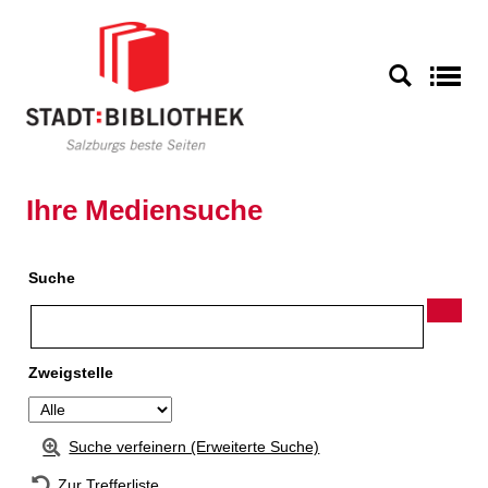
Zur Detailanzeige springen
S
Ihre Mediensuche
Suche
Zweigstelle
Suche verfeinern (Erweiterte Suche)
Zur Trefferliste