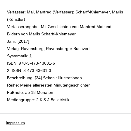
Verfasser:
Suche nach diesem Verfasser
Mai, Manfred (Verfasser)
;
Scharff-Kniemeyer, Marlis
(Künstler)
Verfasserangabe:
Mit Geschichten von Manfred Mai und
Bildern von Marlis Scharff-Kniemeyer
Jahr:
[2017]
Verlag:
Ravensburg, Ravensburger Buchverl.
opens in new tab
Diesen Link in neuem Tab öffnen
Systematik:
Suche nach dieser Systematik
1
Suche nach diesem Interessenskreis
ISBN:
978-3-473-43631-6
2. ISBN:
3-473-43631-3
Beschreibung:
[24] Seiten : Illustrationen
Reihe:
Meine allerersten Minutengeschichten
Suche nach dieser Beteiligten Person
Fußnote:
ab 18 Monaten
Mediengruppe:
2 K & J Belletristik
Impressum