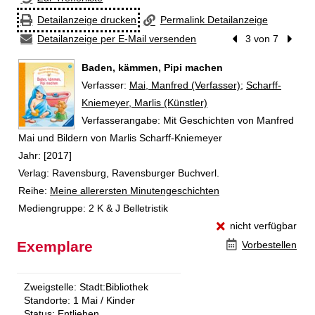
Detailanzeige drucken
Permalink Detailanzeige
Detailanzeige per E-Mail versenden
Vorheriger Treffer
3 von 7
Nächst
Baden, kämmen, Pipi machen
Verfasser:
Suche nach diesem Verfasser
Mai, Manfred (Verfasser)
;
Scharff-
Kniemeyer, Marlis (Künstler)
Verfasserangabe:
Mit Geschichten von Manfred
Mai und Bildern von Marlis Scharff-Kniemeyer
Jahr:
[2017]
Verlag:
Ravensburg, Ravensburger Buchverl.
Reihe:
Meine allerersten Minutengeschichten
Mediengruppe:
2 K & J Belletristik
nicht verfügbar
Exemplare
Vorbestellen
Zweigstelle:
Stadt:Bibliothek
Standorte:
1 Mai / Kinder
Status:
Entliehen