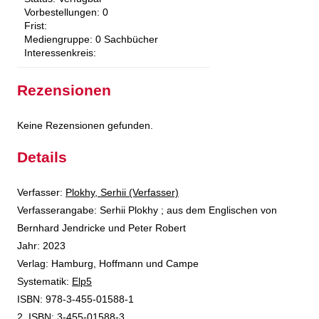
Vorbestellungen:
0
Frist:
Mediengruppe:
0 Sachbücher
Interessenkreis:
Rezensionen
Keine Rezensionen gefunden.
Details
Verfasser:
Suche nach diesem Verfasser
Plokhy, Serhii (Verfasser)
Verfasserangabe:
Serhii Plokhy ; aus dem Englischen von
Bernhard Jendricke und Peter Robert
Jahr:
2023
Verlag:
Hamburg, Hoffmann und Campe
opens in new tab
Diesen Link in neuem Tab öffnen
Systematik:
Suche nach dieser Systematik
Elp5
Suche nach diesem Interessenskreis
ISBN:
978-3-455-01588-1
2. ISBN:
3-455-01588-3