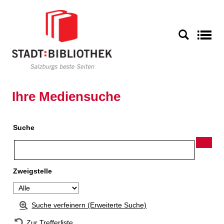
Zur Detailanzeige springen
S
Ihre Mediensuche
Suche
Zweigstelle
Suche verfeinern (Erweiterte Suche)
Zur Trefferliste