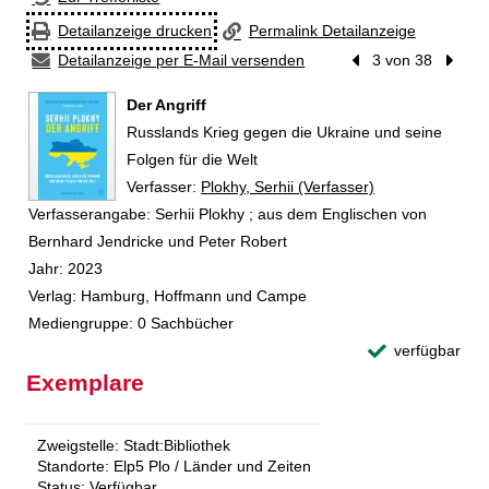
Detailanzeige drucken
Permalink Detailanzeige
Detailanzeige per E-Mail versenden
Vorheriger Treffer
3 von 38
Nächst
Der Angriff
Russlands Krieg gegen die Ukraine und seine
Folgen für die Welt
Verfasser:
Suche nach diesem Verfasser
Plokhy, Serhii (Verfasser)
Verfasserangabe:
Serhii Plokhy ; aus dem Englischen von
Bernhard Jendricke und Peter Robert
Jahr:
2023
Verlag:
Hamburg, Hoffmann und Campe
Mediengruppe:
0 Sachbücher
verfügbar
Exemplare
Zweigstelle:
Stadt:Bibliothek
Standorte:
Elp5 Plo / Länder und Zeiten
Status:
Verfügbar