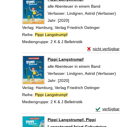
alle Abenteuer in einem Band
Verfasser:
Lindgren, Astrid (Verfasser)
Suche
Jahr:
[2020]
Verlag:
Hamburg, Verlag Friedrich Oetinger
Reihe:
Pippi
Langstrumpf
Mediengruppe:
2 K & J Belletristik
Exemplar-Details vo
nicht verfügbar
Zum Download von exte
Pippi Langstrumpf
alle Abenteuer in einem Band
Verfasser:
Lindgren, Astrid (Verfasser)
Suche
Jahr:
[2020]
Verlag:
Hamburg, Verlag Friedrich Oetinger
Reihe:
Pippi
Langstrumpf
Mediengruppe:
2 K & J Belletristik
Exemplar-Detail
verfügbar
Zum Download von 
Pippi Langstrumpf. Pippi
Langstrumpf feiert Geburtstag