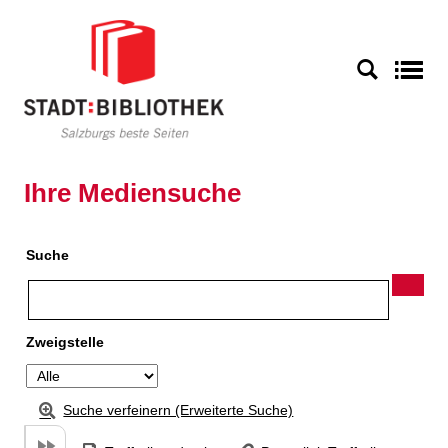
Zu den Suchfiltern springen
Zur Trefferliste springen
S
Ihre Mediensuche
Suche
Zweigstelle
Suche verfeinern (Erweiterte Suche)