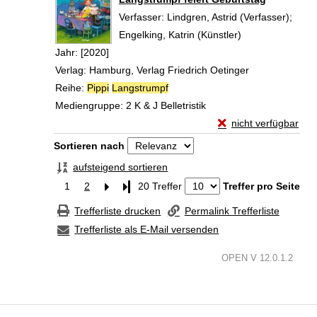
Verfasser:
Lindgren, Astrid (Verfasser)
;
Engelking, Katrin (Künstler)
Suche nach dies
Jahr:
[2020]
Verlag:
Hamburg, Verlag Friedrich Oetinger
Reihe:
Pippi
Langstrumpf
Mediengruppe:
2 K & J Belletristik
Exemplar-Details von
nicht verfügbar
Zum Download von exte
Zu den Suchfiltern springen
Sortieren nach
aufsteigend sortieren
1
2
Letzte Seite
20 Treffer
Treffer pro Seite
Trefferliste drucken
Permalink Trefferliste
Trefferliste als E-Mail versenden
OPEN V 12.0.1.2