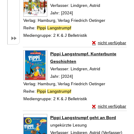
Verfasser:
Lindgren, Astrid
Suche nach diese
Jahr:
[2024]
Verlag:
Hamburg, Verlag Friedrich Oetinger
Reihe:
Pippi
Langstrumpf
Mediengruppe:
2 K & J Belletristik
Exemplar-Details vo
nicht verfügbar
Zum Download von exte
Pippi Langstrumpf. Kunterbunte
Geschichten
Verfasser:
Lindgren, Astrid
Suche nach diese
Jahr:
[2024]
Verlag:
Hamburg, Verlag Friedrich Oetinger
Reihe:
Pippi
Langstrumpf
Mediengruppe:
2 K & J Belletristik
Exemplar-Details vo
nicht verfügbar
Zum Download von exte
Pippi Langstrumpf geht an Bord
ungekürzte Lesung
Verfasser:
Lindgren, Astrid (Verfasser)
Suche