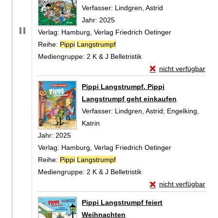
Verfasser:
Lindgren, Astrid
Suche nach diese
Jahr:
2025
Verlag:
Hamburg, Verlag Friedrich Oetinger
Reihe:
Pippi
Langstrumpf
Mediengruppe:
2 K & J Belletristik
Exemplar-Details von
nicht verfügbar
Zum Download von exte
Pippi Langstrumpf. Pippi
Langstrumpf geht einkaufen
Verfasser:
Lindgren, Astrid
;
Engelking,
Katrin
Suche nach diesem Verfasser
Jahr:
2025
Verlag:
Hamburg, Verlag Friedrich Oetinger
Reihe:
Pippi
Langstrumpf
Mediengruppe:
2 K & J Belletristik
Exemplar-Details von
nicht verfügbar
Zum Download von exte
Pippi Langstrumpf feiert
Weihnachten