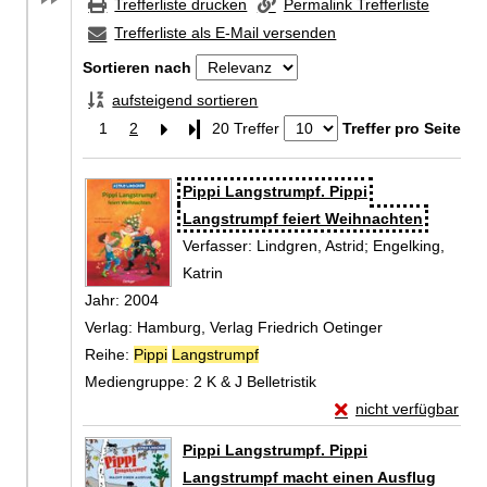
Trefferliste drucken
Permalink Trefferliste
Trefferliste als E-Mail versenden
Sortieren nach
aufsteigend sortieren
1
2
Letzte Seite
20 Treffer
Treffer pro Seite
Zu den Suchfiltern springen
Suchergebnis
Pippi Langstrumpf. Pippi
Langstrumpf feiert Weihnachten
Verfasser:
Lindgren, Astrid
;
Engelking,
Katrin
Suche nach diesem Verfasser
Jahr:
2004
Verlag:
Hamburg, Verlag Friedrich Oetinger
Reihe:
Pippi
Langstrumpf
Mediengruppe:
2 K & J Belletristik
Exemplar-Details von
nicht verfügbar
Zum Download von exte
Pippi Langstrumpf. Pippi
Langstrumpf macht einen Ausflug