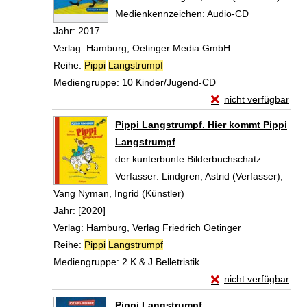
Medienkennzeichen:
Audio-CD
Jahr:
2017
Verlag:
Hamburg, Oetinger Media GmbH
Reihe:
Pippi
Langstrumpf
Mediengruppe:
10 Kinder/Jugend-CD
Exemplar-Details vo
nicht verfügbar
Zum Download von exte
Pippi Langstrumpf. Hier kommt Pippi
Langstrumpf
der kunterbunte Bilderbuchschatz
Verfasser:
Lindgren, Astrid (Verfasser)
;
Vang Nyman, Ingrid (Künstler)
Suche nach diesem Verfass
Jahr:
[2020]
Verlag:
Hamburg, Verlag Friedrich Oetinger
Reihe:
Pippi
Langstrumpf
Mediengruppe:
2 K & J Belletristik
Exemplar-Details vo
nicht verfügbar
Zum Download von exte
Pippi Langstrumpf