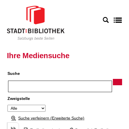
Zu den Suchfiltern springen
Zur Trefferliste springen
S
Ihre Mediensuche
Suche
Zweigstelle
Suche verfeinern (Erweiterte Suche)