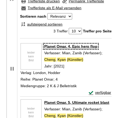
Trefferliste drucken
Permalink Trefferliste
Trefferliste als E-Mail versenden
Sortieren nach
aufsteigend sortieren
3 Treffer
Treffer pro Seite
Zu den Suchfiltern springen
Suchergebnis
Planet Omar. 4, Epic hero flop
Verfasser:
Mian, Zanib (Verfasser)
;
Cheng,
Kyan
(Künstler)
Suche nach diesem 
Jahr:
[2021]
Verlag:
London, Hodder
Reihe:
Planet Omar; 4
Mediengruppe:
2 K & J Belletristik
Exemplar-Detail
verfügbar
Zum Download von 
Planet Omar. 5, Ultimate rocket blast
Verfasser:
Mian, Zanib (Verfasser)
;
Cheng,
Kyan
(Künstler)
Suche nach diesem 