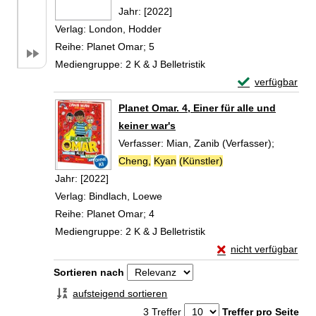
Jahr:
[2022]
Verlag:
London, Hodder
Reihe:
Planet Omar; 5
Mediengruppe:
2 K & J Belletristik
Exemplar-Details
verfügbar
Zum Download von 
Planet Omar. 4, Einer für alle und
keiner war's
Verfasser:
Mian, Zanib (Verfasser)
;
Cheng,
Kyan
(Künstler)
Suche nach diesem 
Jahr:
[2022]
Verlag:
Bindlach, Loewe
Reihe:
Planet Omar; 4
Mediengruppe:
2 K & J Belletristik
Exemplar-Details von
nicht verfügbar
Zum Download von exte
Zu den Suchfiltern springen
Sortieren nach
aufsteigend sortieren
3 Treffer
Treffer pro Seite