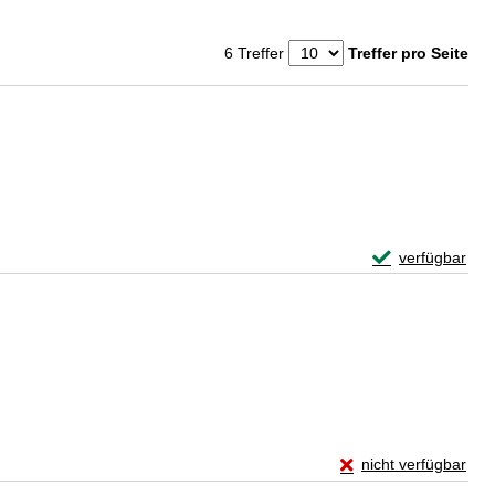
6 Treffer
Treffer pro Seite
Exemplar-Details
verfügbar
Zum Download von 
Exemplar-Details von
nicht verfügbar
Zum Download von exte