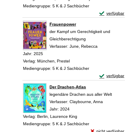
Mediengruppe:
5 K & J Sachbücher
Exemplar-Detail
verfügbar
Zum Download von 
Frauenpower
der Kampf um Gerechtigkeit und
Gleichberechtigung
Verfasser:
June, Rebecca
Suche nach diese
Jahr:
2025
Verlag:
München, Prestel
Mediengruppe:
5 K & J Sachbücher
Exemplar-Detai
verfügbar
Zum Download von 
Der Drachen-Atlas
legendäre Drachen aus aller Welt
Verfasser:
Claybourne, Anna
Suche nach die
Jahr:
2024
Verlag:
Berlin, Laurence King
Mediengruppe:
5 K & J Sachbücher
Exemplar-Details vo
nicht verfügbar