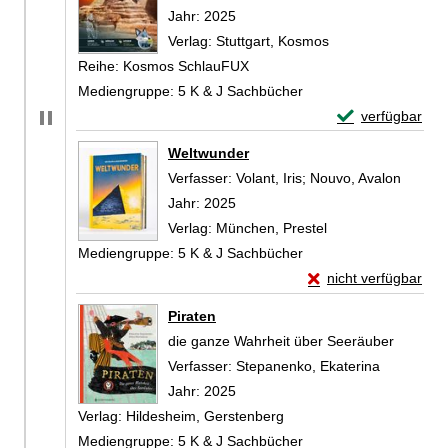
Jahr:
2025
Verlag:
Stuttgart, Kosmos
Reihe:
Kosmos SchlauFUX
Mediengruppe:
5 K & J Sachbücher
Exemplar-Detail
verfügbar
Zum Download von 
Weltwunder
Verfasser:
Volant, Iris
;
Nouvo, Avalon
Suche 
Jahr:
2025
Verlag:
München, Prestel
Mediengruppe:
5 K & J Sachbücher
Exemplar-Details vo
nicht verfügbar
Zum Download von exte
Piraten
die ganze Wahrheit über Seeräuber
Verfasser:
Stepanenko, Ekaterina
Suche nac
Jahr:
2025
Verlag:
Hildesheim, Gerstenberg
Mediengruppe:
5 K & J Sachbücher