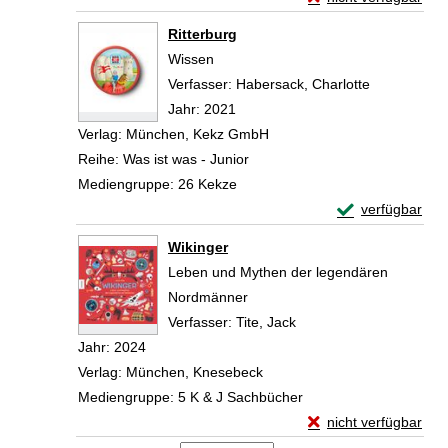
Zum Download von exte
Ritterburg
Wissen
Verfasser:
Habersack, Charlotte
Suche nach 
Jahr:
2021
Verlag:
München, Kekz GmbH
Reihe:
Was ist was - Junior
Mediengruppe:
26 Kekze
Exemplar-Detail
verfügbar
Zum Download von 
Wikinger
Leben und Mythen der legendären
Nordmänner
Verfasser:
Tite, Jack
Suche nach diesem Ver
Jahr:
2024
Verlag:
München, Knesebeck
Mediengruppe:
5 K & J Sachbücher
Exemplar-Details vo
nicht verfügbar