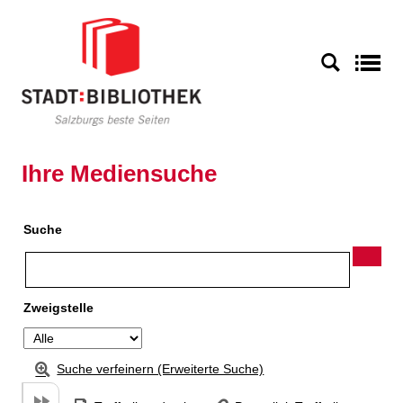
Zu den Suchfiltern springen
Zur Trefferliste springen
S
Ihre Mediensuche
Suche
Zweigstelle
Suche verfeinern (Erweiterte Suche)