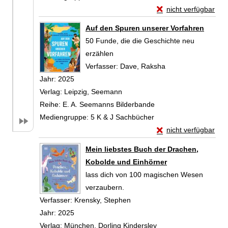
Exemplar-Details von
nicht verfügbar
Zum Download von exte
Auf den Spuren unserer Vorfahren
50 Funde, die die Geschichte neu
erzählen
Verfasser:
Dave, Raksha
Suche nach diesem
Jahr:
2025
Verlag:
Leipzig, Seemann
Reihe:
E. A. Seemanns Bilderbande
Mediengruppe:
5 K & J Sachbücher
Exemplar-Details vo
nicht verfügbar
Zum Download von exte
Mein liebstes Buch der Drachen,
Kobolde und Einhörner
lass dich von 100 magischen Wesen
verzaubern.
Verfasser:
Krensky, Stephen
Suche nach diesem Verfasser
Jahr:
2025
Verlag:
München, Dorling Kindersley