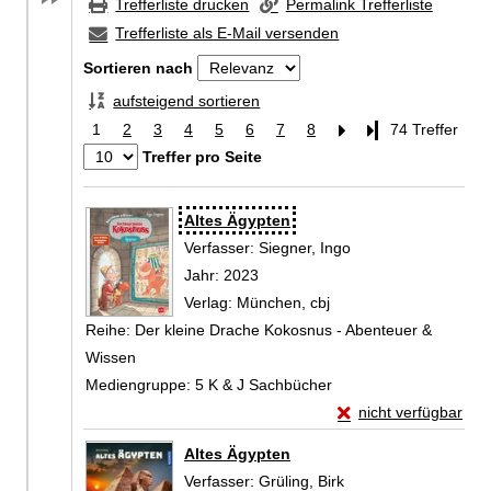
Trefferliste drucken
Permalink Trefferliste
Trefferliste als E-Mail versenden
Sortieren nach
aufsteigend sortieren
1
2
3
4
5
6
7
8
Letzte Seite
74 Treffer
Treffer pro Seite
Zu den Suchfiltern springen
Suchergebnis
Altes Ägypten
Verfasser:
Siegner, Ingo
Suche nach diesem 
Jahr:
2023
Verlag:
München, cbj
Reihe:
Der kleine Drache Kokosnus - Abenteuer &
Wissen
Mediengruppe:
5 K & J Sachbücher
Exemplar-Details vo
nicht verfügbar
Zum Download von exte
Altes Ägypten
Verfasser:
Grüling, Birk
Suche nach diesem V