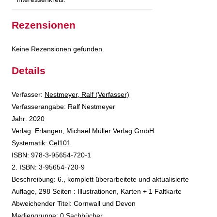
Rezensionen
Keine Rezensionen gefunden.
Details
Verfasser:
Suche nach diesem Verfasser
Nestmeyer, Ralf (Verfasser)
Verfasserangabe:
Ralf Nestmeyer
Jahr:
2020
Verlag:
Erlangen, Michael Müller Verlag GmbH
opens in new tab
Diesen Link in neuem Tab öffnen
Systematik:
Suche nach dieser Systematik
Cel101
Suche nach diesem Interessenskreis
ISBN:
978-3-95654-720-1
2. ISBN:
3-95654-720-9
Beschreibung:
6., komplett überarbeitete und aktualisierte
Auflage, 298 Seiten : Illustrationen, Karten + 1 Faltkarte
Suche nach dieser Beteiligten Person
Abweichender Titel:
Cornwall und Devon
Mediengruppe:
0 Sachbücher