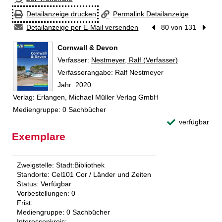
Detailanzeige drucken
Permalink Detailanzeige
Detailanzeige per E-Mail versenden
Vorheriger Treffer
80 von 131
Nächst
Cornwall & Devon
Verfasser:
Suche nach diesem Verfasser
Nestmeyer, Ralf (Verfasser)
Verfasserangabe:
Ralf Nestmeyer
Jahr:
2020
Verlag:
Erlangen, Michael Müller Verlag GmbH
Mediengruppe:
0 Sachbücher
verfügbar
Exemplare
Zweigstelle:
Stadt:Bibliothek
Standorte:
Cel101 Cor / Länder und Zeiten
Status:
Verfügbar
Vorbestellungen:
0
Frist:
Mediengruppe:
0 Sachbücher
Interessenkreis: