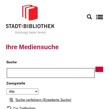
Zur Detailanzeige springen
S
Ihre Mediensuche
Suche
Zweigstelle
Suche verfeinern (Erweiterte Suche)
Zur Trefferliste