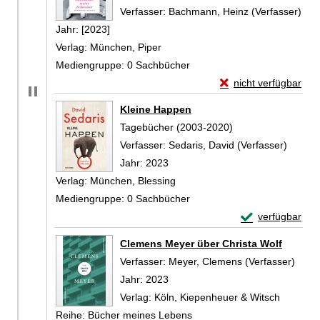
Verfasser:
Bachmann, Heinz (Verfasser)
Suc
Jahr:
[2023]
Verlag:
München, Piper
Mediengruppe:
0 Sachbücher
Exemplar-Details vo
nicht verfügbar
Zum Download von exte
Kleine Happen
Tagebücher (2003-2020)
Verfasser:
Sedaris, David (Verfasser)
Suche 
Jahr:
2023
Verlag:
München, Blessing
Mediengruppe:
0 Sachbücher
Exemplar-Detail
verfügbar
Zum Download von 
Clemens Meyer über Christa Wolf
Verfasser:
Meyer, Clemens (Verfasser)
Suche
Jahr:
2023
Verlag:
Köln, Kiepenheuer & Witsch
Reihe:
Bücher meines Lebens