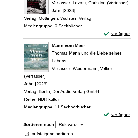
Verfasser:
Lavant, Christine (Verfasser)
Such
Jahr:
[2023]
Verlag:
Göttingen, Wallstein Verlag
Mediengruppe:
0 Sachbücher
Exemplar-Detail
verfügbar
Zum Download von 
Mann vom Meer
Thomas Mann und die Liebe seines
Lebens
Verfasser:
Weidermann, Volker
(Verfasser)
Suche nach diesem Verfasser
Jahr:
[2023]
Verlag:
Berlin, Der Audio Verlag GmbH
Reihe:
NDR kultur
Mediengruppe:
11 Sachhörbücher
Exemplar-Detai
verfügbar
Zum Download von 
Zu den Suchfiltern springen
Sortieren nach
aufsteigend sortieren