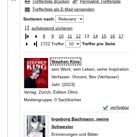
Trefferliste drucken
Permalink Trefferliste
Trefferliste als E-Mail versenden
Sortieren nach
aufsteigend sortieren
8
9
10
11
12
13
14
15
16
17
Letzte Seite
1722 Treffer
Treffer pro Seite
Zu den Suchfiltern springen
Suchergebnis
Stephen King
sein Werk, sein Leben, seine Inspiration
Verfasser:
Vincent, Bev (Verfasser)
Suche na
Jahr:
[2023]
Verlag:
Zürich, Edition Olms
Mediengruppe:
0 Sachbücher
Exemplar-Detail
verfügbar
Zum Download von 
Ingeborg Bachmann, meine
Schwester
Erinnerungen und Bilder