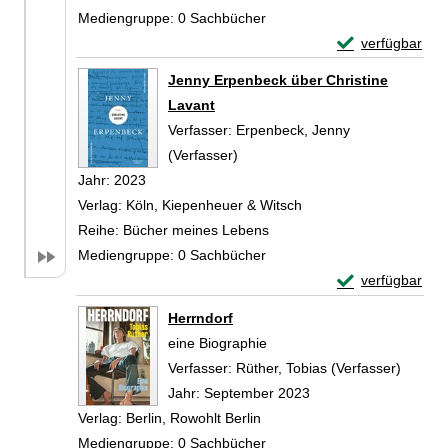
Mediengruppe:
0 Sachbücher
Exemplar-Detail
verfügbar
Zum Download von 
Jenny Erpenbeck über Christine
Lavant
Verfasser:
Erpenbeck, Jenny
(Verfasser)
Suche nach diesem Verfasser
Jahr:
2023
Verlag:
Köln, Kiepenheuer & Witsch
Reihe:
Bücher meines Lebens
Mediengruppe:
0 Sachbücher
Exemplar-Detail
verfügbar
Zum Download von 
Herrndorf
eine Biographie
Verfasser:
Rüther, Tobias (Verfasser)
Suche 
Jahr:
September 2023
Verlag:
Berlin, Rowohlt Berlin
Mediengruppe:
0 Sachbücher