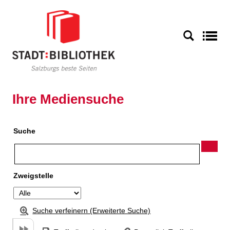
Zu den Suchfiltern springen
Zur Trefferliste springen
S
Ihre Mediensuche
Suche
Zweigstelle
Suche verfeinern (Erweiterte Suche)