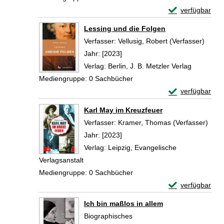
Exemplar-Detail
verfügbar
Zum Download von 
Lessing und die Folgen
Verfasser:
Vellusig, Robert (Verfasser)
Suche
Jahr:
[2023]
Verlag:
Berlin, J. B. Metzler Verlag
Mediengruppe:
0 Sachbücher
Exemplar-Detail
verfügbar
Zum Download von 
Karl May im Kreuzfeuer
Verfasser:
Kramer, Thomas (Verfasser)
Such
Jahr:
[2023]
Verlag:
Leipzig, Evangelische
Verlagsanstalt
Mediengruppe:
0 Sachbücher
Exemplar-Detail
verfügbar
Zum Download von 
Ich bin maßlos in allem
Biographisches