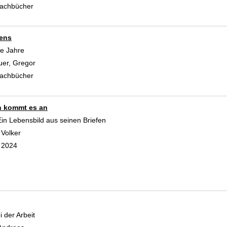
achbücher
bens
te Jahre
uer, Gregor
Suche nach diesem Verfasser
achbücher
n kommt es an
n Lebensbild aus seinen Briefen
 Volker
Suche nach diesem Verfasser
e 2024
i der Arbeit