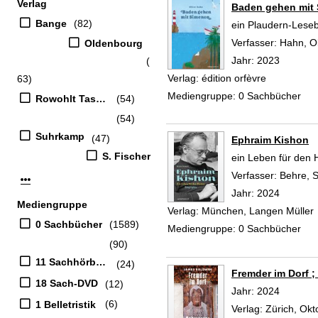
Verlag
Baden gehen mit
Bange
(82)
ein Plaudern-Lese
Verfasser:
Hahn, Ol
Oldenbourg
Jahr:
2023
(
Verlag:
édition orfèvre
63)
Mediengruppe:
0 Sachbücher
Rowohlt Taschenbuch-Verl.
(54)
(54)
Suhrkamp
(47)
Ephraim Kishon
S. Fischer
ein Leben für den
Verfasser:
Behre, Si
Mehr Verlag-Filter anzeigen
Jahr:
2024
Mediengruppe
Verlag:
München, Langen Müller
0 Sachbücher
(1589)
Mediengruppe:
0 Sachbücher
(90)
11 Sachhörbücher
(24)
Fremder im Dorf ;
18 Sach-DVD
(12)
Suche nach diesem
Jahr:
2024
(6)
1 Belletristik
Verlag:
Zürich, Ok