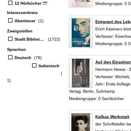
Mehr Mediengruppe-Filter anzeigen
12 Hörbücher
Mediengruppe:
0 S
Interessenkreis
Abenteuer
(1)
Emigrant des Le
Erich Kästners letz
Zweigstellen
Verfasser:
Eisenha
Stadt:Bibliothek
(1722)
Mediengruppe:
0 S
Sprachen
Deutsch
(78)
Auf den Einzelne
Italienisch
Hermann Hesse - Ei
(
Verfasser:
Michels,
1)
Jahr:
Erste Auflag
Verlag:
Berlin, Suhrkamp
Mediengruppe:
0 Sachbücher
Kafkas Werkstatt
der Schriftsteller be