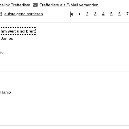
alink Trefferliste
Trefferliste als E-Mail versenden
aufsteigend sortieren
2
3
4
5
6
7
ihm weit und breit
, James
Suche nach diesem Verfasser
tv
 Hanjo
Suche nach diesem Verfasser