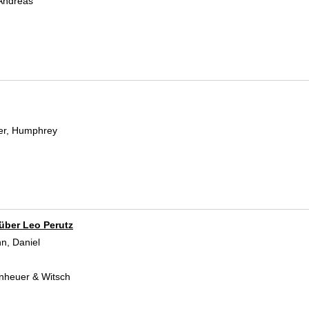
 Andreas
Suche nach diesem Verfasser
er, Humphrey
Suche nach diesem Verfasser
über Leo Perutz
n, Daniel
Suche nach diesem Verfasser
enheuer & Witsch