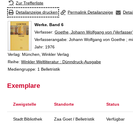
Zur Trefferliste
Detailanzeige drucken
Permalink Detailanzeige
Detai
Werke. Band 6
Verfasser:
Suche nach diesem Verfasser
Goethe, Johann Wolfgang von (Verfasser
Verfasserangabe:
Johann Wolfgang von Goethe ; mit
Jahr:
1976
Verlag:
München, Winkler Verlag
Reihe:
Winkler Weltliteratur : Dünndruck-Ausgabe
Mediengruppe:
1 Belletristik
Exemplare
Zweigstelle
Standorte
Status
Stadt:Bibliothek
Zaa Goet / Belletristik
Verfügbar