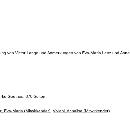
rung von Victor Lange und Anmerkungen von Eva-Maria Lenz und Annali
rke Goethes, 870 Seiten
z, Eva-Maria (Mitwirkender)
;
Viviani, Annalisa (Mitwirkender)