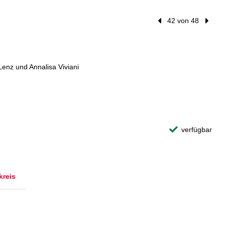
Vorheriger Treffer
42 von 48
Nächst
enz und Annalisa Viviani
verfügbar
kreis