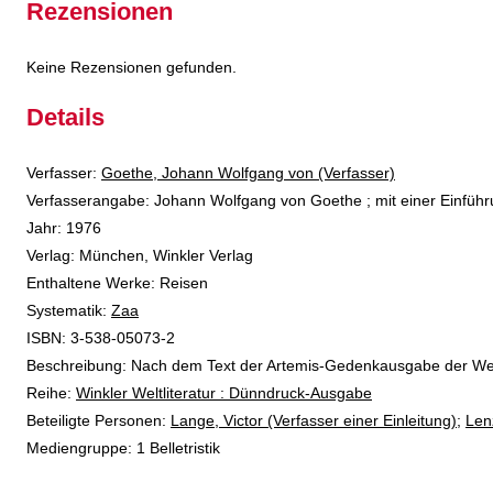
Rezensionen
Keine Rezensionen gefunden.
Details
Verfasser:
Suche nach diesem Verfasser
Goethe, Johann Wolfgang von (Verfasser)
Verfasserangabe:
Johann Wolfgang von Goethe ; mit einer Einfüh
Jahr:
1976
Verlag:
München, Winkler Verlag
Enthaltene Werke:
Reisen
opens in new tab
Diesen Link in neuem Tab öffnen
Systematik:
Suche nach dieser Systematik
Zaa
Suche nach diesem Interessenskreis
ISBN:
3-538-05073-2
Beschreibung:
Nach dem Text der Artemis-Gedenkausgabe der We
Reihe:
Winkler Weltliteratur : Dünndruck-Ausgabe
Beteiligte Personen:
Suche nach dieser Beteiligten Person
Lange, Victor (Verfasser einer Einleitung)
;
Len
Mediengruppe:
1 Belletristik