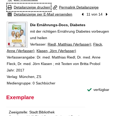
Detailanzeige drucken
Permalink Detailanzeige
Detailanzeige per E-Mail versenden
Vorheriger Treffer
11 von 14
Nächst
Die Ernährungs-Docs, Diabetes
mit der richtigen Ernährung Diabetes vorbeugen
und heilen
Verfasser:
Suche nach diesem Verfasser
Riedl, Matthias (Verfasser)
;
Fleck,
Anne (Verfasser)
;
Klasen, Jörn (Verfasser)
Verfasserangabe:
Dr. med. Matthias Riedl, Dr. med. Anne
Fleck, Dr. med. Jörn Klasen ; mit Texten von Britta Probol
Jahr:
2017
Verlag:
München, ZS
Mediengruppe:
0 Sachbücher
verfügbar
Exemplare
Zweigstelle:
Stadt:Bibliothek