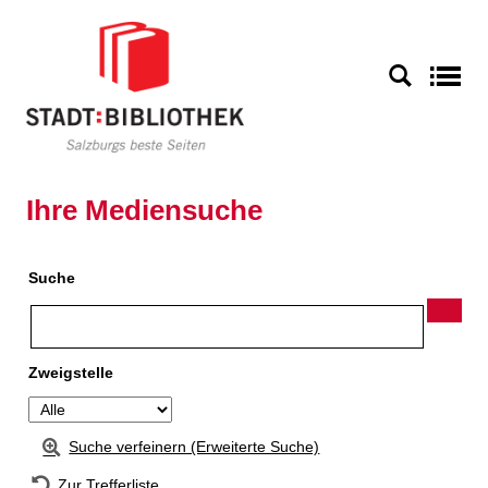
Zur Detailanzeige springen
S
Ihre Mediensuche
Suche
Zweigstelle
Suche verfeinern (Erweiterte Suche)
Zur Trefferliste