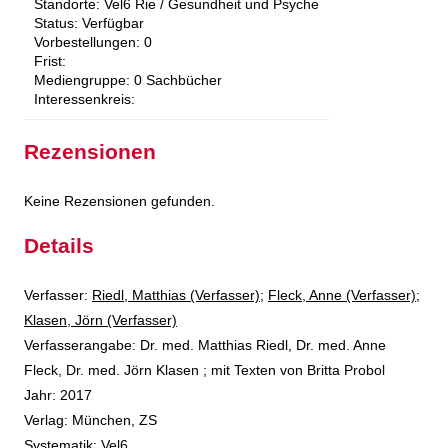
Standorte:
Vel6 Rie / Gesundheit und Psyche
Status:
Verfügbar
Vorbestellungen:
0
Frist:
Mediengruppe:
0 Sachbücher
Interessenkreis:
Rezensionen
Keine Rezensionen gefunden.
Details
Verfasser:
Suche nach diesem Verfasser
Riedl, Matthias (Verfasser)
;
Fleck, Anne (Verfasser)
;
Klasen, Jörn (Verfasser)
Verfasserangabe:
Dr. med. Matthias Riedl, Dr. med. Anne
Fleck, Dr. med. Jörn Klasen ; mit Texten von Britta Probol
Jahr:
2017
Verlag:
München, ZS
opens in new tab
Diesen Link in neuem Tab öffnen
Systematik:
Suche nach dieser Systematik
Vel6