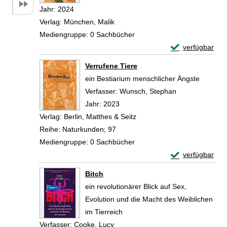
Jahr:
2024
Verlag:
München, Malik
Mediengruppe:
0 Sachbücher
Exemplar-Detail
verfügbar
Zum Download von 
Verrufene Tiere
ein Bestiarium menschlicher Ängste
Verfasser:
Wunsch, Stephan
Suche nach die
Jahr:
2023
Verlag:
Berlin, Matthes & Seitz
Reihe:
Naturkunden; 97
Mediengruppe:
0 Sachbücher
Exemplar-Detail
verfügbar
Zum Download von 
Bitch
ein revolutionärer Blick auf Sex,
Evolution und die Macht des Weiblichen
im Tierreich
Verfasser:
Cooke, Lucy
Suche nach diesem Verfasser