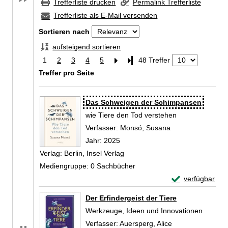
Trefferliste drucken
Permalink Trefferliste
Trefferliste als E-Mail versenden
Sortieren nach
aufsteigend sortieren
1
2
3
4
5
Letzte Seite
48 Treffer
Treffer pro Seite
Zu den Suchfiltern springen
Suchergebnis
Das Schweigen der Schimpansen
wie Tiere den Tod verstehen
Verfasser:
Monsó, Susana
Suche nach diese
Jahr:
2025
Verlag:
Berlin, Insel Verlag
Mediengruppe:
0 Sachbücher
Exemplar-Detai
verfügbar
Zum Download von 
Der Erfindergeist der Tiere
Werkzeuge, Ideen und Innovationen
Verfasser:
Auersperg, Alice
Suche nach dies