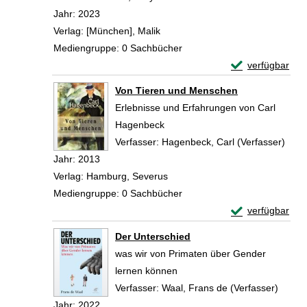
Jahr:
2023
Verlag:
[München], Malik
Mediengruppe:
0 Sachbücher
Exemplar-Detail
verfügbar
Zum Download von 
Von Tieren und Menschen
Erlebnisse und Erfahrungen von Carl
Hagenbeck
Verfasser:
Hagenbeck, Carl (Verfasser)
Such
Jahr:
2013
Verlag:
Hamburg, Severus
Mediengruppe:
0 Sachbücher
Exemplar-Detail
verfügbar
Zum Download von 
Der Unterschied
was wir von Primaten über Gender
lernen können
Verfasser:
Waal, Frans de (Verfasser)
Suche 
Jahr:
2022