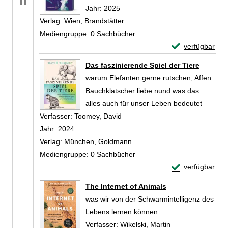
Jahr:
2025
Verlag:
Wien, Brandstätter
Mediengruppe:
0 Sachbücher
Exemplar-Details
verfügbar
Zum Download von 
Das faszinierende Spiel der Tiere
warum Elefanten gerne rutschen, Affen
Bauchklatscher liebe nund was das
alles auch für unser Leben bedeutet
Verfasser:
Toomey, David
Suche nach diesem Verfasser
Jahr:
2024
Verlag:
München, Goldmann
Mediengruppe:
0 Sachbücher
Exemplar-Detail
verfügbar
Zum Download von 
The Internet of Animals
was wir von der Schwarmintelligenz des
Lebens lernen können
Verfasser:
Wikelski, Martin
Suche nach diese