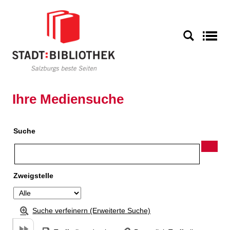
Zu den Suchfiltern springen
Zur Trefferliste springen
S
Ihre Mediensuche
Suche
Zweigstelle
Suche verfeinern (Erweiterte Suche)