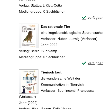
Verlag:
Stuttgart, Klett-Cotta
Mediengruppe:
0 Sachbücher
Exemplar-Detail
verfügbar
Zum Download von 
Das rationale Tier
eine kognitionsbiologische Spurensuche
Verfasser:
Huber, Ludwig (Verfasser)
Suche 
Jahr:
2022
Verlag:
Berlin, Suhrkamp
Mediengruppe:
0 Sachbücher
Exemplar-Detail
verfügbar
Zum Download von 
Tierisch laut
die wundersame Welt der
Kommunikation im Tierreich
Verfasser:
Buoninconti, Francesca
(Verfasser)
Suche nach diesem Verfasser
Jahr:
[2022]
Verlag:
Wien ; Bozen, Folio Verlag