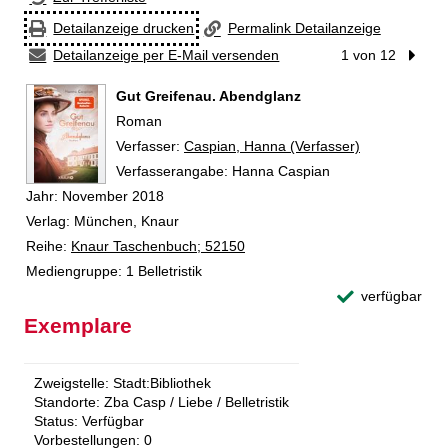
Detailanzeige drucken
Permalink Detailanzeige
Detailanzeige per E-Mail versenden
1 von 12
Nächst
Gut Greifenau. Abendglanz
Roman
Verfasser:
Suche nach diesem Verfasser
Caspian, Hanna (Verfasser)
Verfasserangabe:
Hanna Caspian
Jahr:
November 2018
Verlag:
München, Knaur
Reihe:
Knaur Taschenbuch; 52150
Mediengruppe:
1 Belletristik
verfügbar
Exemplare
Zweigstelle:
Stadt:Bibliothek
Standorte:
Zba Casp / Liebe / Belletristik
Status:
Verfügbar
Vorbestellungen:
0