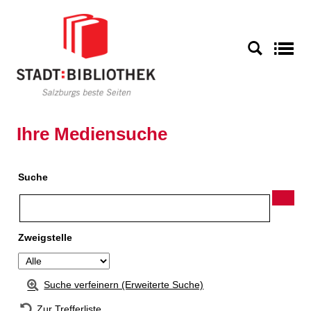
Zur Detailanzeige springen
S
Ihre Mediensuche
Suche
Zweigstelle
Suche verfeinern (Erweiterte Suche)
Zur Trefferliste