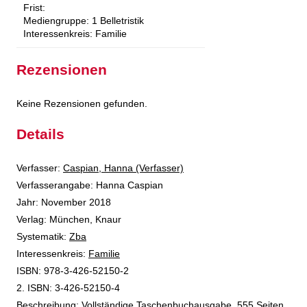
Frist:
Mediengruppe:
1 Belletristik
Interessenkreis:
Familie
Rezensionen
Keine Rezensionen gefunden.
Details
Verfasser:
Suche nach diesem Verfasser
Caspian, Hanna (Verfasser)
Verfasserangabe:
Hanna Caspian
Jahr:
November 2018
Verlag:
München, Knaur
opens in new tab
Diesen Link in neuem Tab öffnen
Systematik:
Suche nach dieser Systematik
Zba
Interessenkreis:
Suche nach diesem Interessenskreis
Familie
ISBN:
978-3-426-52150-2
2. ISBN:
3-426-52150-4
Beschreibung:
Vollständige Taschenbuchausgabe, 555 Seiten